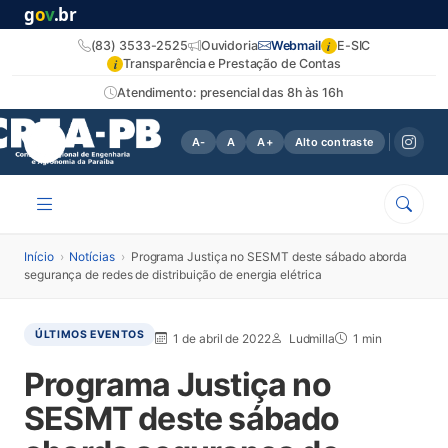
g
o
v
.br
i
(83) 3533-2525
Ouvidoria
Webmail
E-SIC
i
Transparência e Prestação de Contas
Atendimento: presencial das 8h às 16h
A-
A
A+
Alto contraste
Início
›
Notícias
›
Programa Justiça no SESMT deste sábado aborda
segurança de redes de distribuição de energia elétrica
ÚLTIMOS EVENTOS
1 de abril de 2022
Ludmilla
1 min
Programa Justiça no
SESMT deste sábado