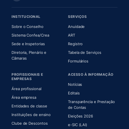
INSTITUCIONAL
SERVIÇOS
(abre em nova aba)
(abre em nova aba)
Sobre o Conselho
Anuidade
(abre em nova aba)
(abre em nova aba)
Sistema Confea/Crea
ART
Sede e Inspetorias
Registro
Diretoria, Plenário e
Tabela de Serviços
(abre em nova aba)
Câmaras
Formulários
PROFISSIONAIS E
ACESSO À INFORMAÇÃO
EMPRESAS
Notícias
Área profissional
Editais
Área empresa
Transparência e Prestação
Entidades de classe
(abre em nova aba)
de Contas
Instituições de ensino
Eleições 2026
Clube de Descontos
e-SIC (LAI)