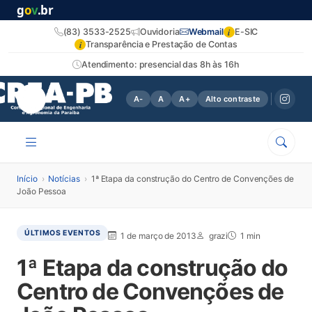
g
o
v
.br
i
(83) 3533-2525
Ouvidoria
Webmail
E-SIC
i
Transparência e Prestação de Contas
Atendimento: presencial das 8h às 16h
A-
A
A+
Alto contraste
Início
›
Notícias
›
1ª Etapa da construção do Centro de Convenções de
João Pessoa
ÚLTIMOS EVENTOS
1 de março de 2013
grazi
1 min
1ª Etapa da construção do
Centro de Convenções de