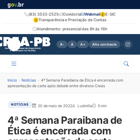
g
o
v
.br
i
(83) 3533-2525
Ouvidoria
Webmail
E-SIC
i
Transparência e Prestação de Contas
Atendimento: presencial das 8h às 16h
A-
A
A+
Alto contraste
Início
›
Notícias
›
4ª Semana Paraibana de Ética é encerrada com
apresentação de carta após debate entre diversos Creas
NOTÍCIAS
20 de maio de 2022
Ludmilla
5 min
4ª Semana Paraibana de
Ética é encerrada com