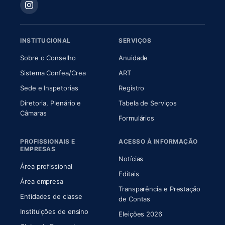
INSTITUCIONAL
SERVIÇOS
(abre em nova aba)
(abre em nova aba)
Sobre o Conselho
Anuidade
(abre em nova aba)
(abre em nova aba)
Sistema Confea/Crea
ART
Sede e Inspetorias
Registro
Diretoria, Plenário e
Tabela de Serviços
(abre em nova aba)
Câmaras
Formulários
PROFISSIONAIS E
ACESSO À INFORMAÇÃO
EMPRESAS
Notícias
Área profissional
Editais
Área empresa
Transparência e Prestação
Entidades de classe
(abre em nova aba)
de Contas
Instituições de ensino
Eleições 2026