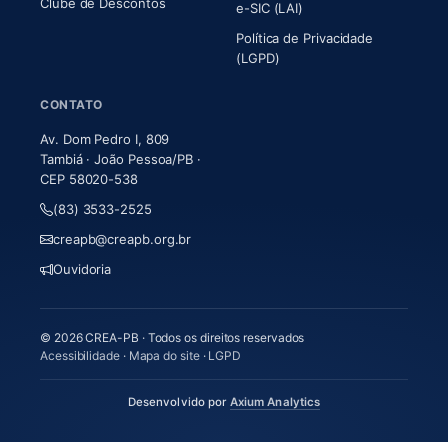
Clube de Descontos
e-SIC (LAI)
Política de Privacidade
(LGPD)
CONTATO
Av. Dom Pedro I, 809
Tambiá · João Pessoa/PB ·
CEP 58020-538
(83) 3533-2525
creapb@creapb.org.br
Ouvidoria
© 2026 CREA-PB · Todos os direitos reservados
Acessibilidade
·
Mapa do site
·
LGPD
(abre em nova aba)
Desenvolvido por
Axium Analytics