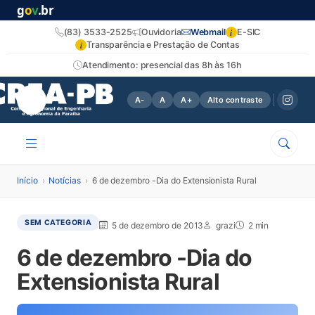
g
o
v
.br
i
(83) 3533-2525
Ouvidoria
Webmail
E-SIC
i
Transparência e Prestação de Contas
Atendimento: presencial das 8h às 16h
A-
A
A+
Alto contraste
Início
›
Notícias
›
6 de dezembro -Dia do Extensionista Rural
SEM CATEGORIA
5 de dezembro de 2013
grazi
2 min
6 de dezembro -Dia do
Extensionista Rural