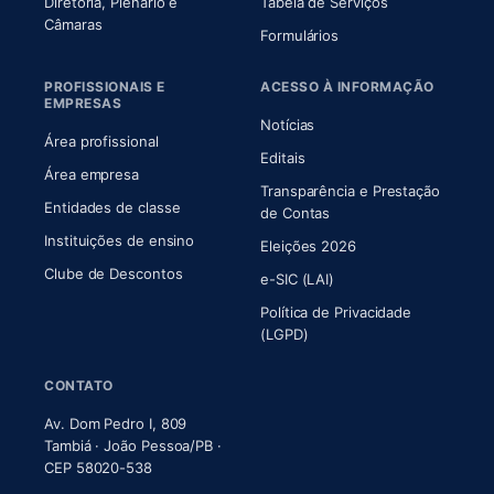
Diretoria, Plenário e
Tabela de Serviços
(abre em nova aba)
Câmaras
Formulários
PROFISSIONAIS E
ACESSO À INFORMAÇÃO
EMPRESAS
Notícias
Área profissional
Editais
Área empresa
Transparência e Prestação
Entidades de classe
(abre em nova aba)
de Contas
Instituições de ensino
Eleições 2026
Clube de Descontos
e-SIC (LAI)
Política de Privacidade
(LGPD)
CONTATO
Av. Dom Pedro I, 809
Tambiá · João Pessoa/PB ·
CEP 58020-538