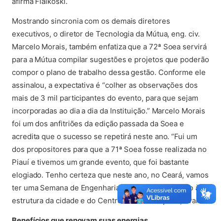
afirma Fialkoski.
Mostrando sincronia com os demais diretores
executivos, o diretor de Tecnologia da Mútua, eng. civ.
Marcelo Morais, também enfatiza que a 72ª Soea servirá
para a Mútua compilar sugestões e projetos que poderão
compor o plano de trabalho dessa gestão. Conforme ele
assinalou, a expectativa é “colher as observações dos
mais de 3 mil participantes do evento, para que sejam
incorporadas ao dia a dia da Instituição.” Marcelo Morais
foi um dos anfitriões da edição passada da Soea e
acredita que o sucesso se repetirá neste ano. “Fui um
dos propositores para que a 71ª Soea fosse realizada no
Piauí e tivemos um grande evento, que foi bastante
elogiado. Tenho certeza que neste ano, no Ceará, vamos
ter uma Semana de Engenharia ainda melhor, devido à
estrutura da cidade e do Centro de Convenções”, avalia.
Benefícios que renovam suas energias