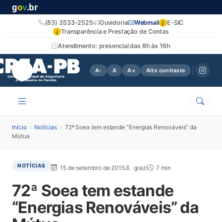
g
o
v
.br
i
(83) 3533-2525
Ouvidoria
Webmail
E-SIC
i
Transparência e Prestação de Contas
Atendimento: presencial das 8h às 16h
A-
A
A+
Alto contraste
Início
›
Notícias
›
72ª Soea tem estande “Energias Renováveis” da
Mútua
NOTÍCIAS
15 de setembro de 2015
grazi
7 min
72ª Soea tem estande
“Energias Renováveis” da