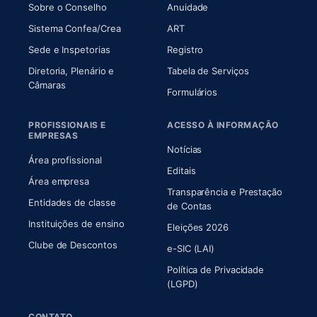
(abre em nova aba)
(abre em nova aba)
Sobre o Conselho
Anuidade
(abre em nova aba)
(abre em nova aba)
Sistema Confea/Crea
ART
Sede e Inspetorias
Registro
Diretoria, Plenário e
Tabela de Serviços
(abre em nova aba)
Câmaras
Formulários
PROFISSIONAIS E
ACESSO À INFORMAÇÃO
EMPRESAS
Notícias
Área profissional
Editais
Área empresa
Transparência e Prestação
Entidades de classe
(abre em nova aba)
de Contas
Instituições de ensino
Eleições 2026
Clube de Descontos
e-SIC (LAI)
Política de Privacidade
(LGPD)
CONTATO