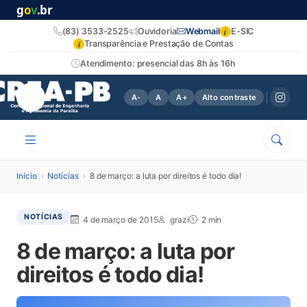
g
o
v
.br
i
(83) 3533-2525
Ouvidoria
Webmail
E-SIC
i
Transparência e Prestação de Contas
Atendimento: presencial das 8h às 16h
A-
A
A+
Alto contraste
Início
›
Notícias
›
8 de março: a luta por direitos é todo dia!
NOTÍCIAS
4 de março de 2015
grazi
2 min
8 de março: a luta por
direitos é todo dia!