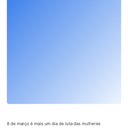
(abre em nova aba)
8 de março é mais um dia de luta das mulheres