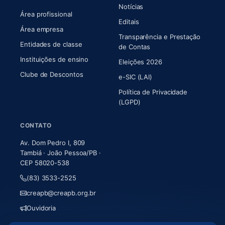
Notícias
Área profissional
Editais
Área empresa
Transparência e Prestação
Entidades de classe
(abre em nova aba)
de Contas
Instituições de ensino
Eleições 2026
Clube de Descontos
e-SIC (LAI)
Política de Privacidade
(LGPD)
CONTATO
Av. Dom Pedro I, 809
Tambiá · João Pessoa/PB ·
CEP 58020-538
(83) 3533-2525
creapb@creapb.org.br
Ouvidoria