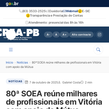
g
o
v
.br
i
(83) 3533-2525
Ouvidoria
Webmail
E-SIC
i
Transparência e Prestação de Contas
Atendimento: presencial das 8h às 16h
A-
A
A+
Alto contraste
Início
›
Notícias
›
80ª SOEA reúne milhares de profissionais em Vitória
com apoio da Mútua
NOTÍCIAS
7 de outubro de 2025
Gabriel Costa
2 min
80ª SOEA reúne milhares
de profissionais em Vitória