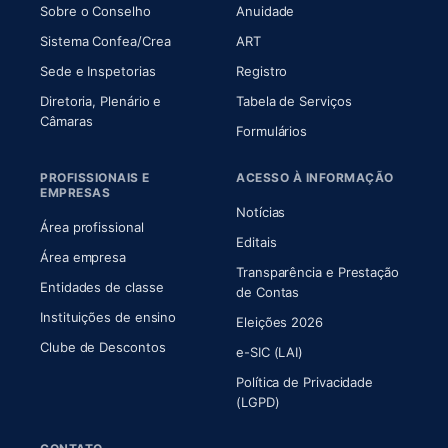
(abre em nova aba)
(abre em nova aba)
Sobre o Conselho
Anuidade
(abre em nova aba)
(abre em nova aba)
Sistema Confea/Crea
ART
Sede e Inspetorias
Registro
Diretoria, Plenário e
Tabela de Serviços
(abre em nova aba)
Câmaras
Formulários
PROFISSIONAIS E
ACESSO À INFORMAÇÃO
EMPRESAS
Notícias
Área profissional
Editais
Área empresa
Transparência e Prestação
Entidades de classe
(abre em nova aba)
de Contas
Instituições de ensino
Eleições 2026
Clube de Descontos
e-SIC (LAI)
Política de Privacidade
(LGPD)