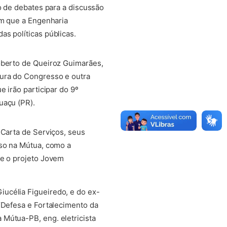
o de debates para a discussão
em que a Engenharia
s políticas públicas.
Roberto de Queiroz Guimarães,
tura do Congresso e outra
e irão participar do 9º
uaçu (PR).
 Carta de Serviços, seus
rso na Mútua, como a
 e o projeto Jovem
ucélia Figueiredo, e do ex-
“Defesa e Fortalecimento da
 Mútua-PB, eng. eletricista