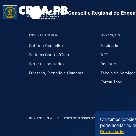
CREA-PB · Conselho Regional de Engenh
INSTITUCIONAL
SERVIÇOS
(abre em nova aba)
(abre em
Sobre o Conselho
Anuidade
(abre em nova aba)
(abre em nova 
Sistema Confea/Crea
ART
Sede e Inspetorias
Registro
(abre em nova aba)
Diretoria, Plenário e Câmaras
Tabela de Serviços
Formulários
© 2026 CREA-PB · Todos os direitos reservados
Utilizamos cookie
pode aceitar ou r
Privacidade
.