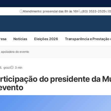
Atendimento: presencial das 8h às 16h
(83) 3533-2525
O
resa
Notícias
Eleições 2026
Transparência e Prestação
, apoiadora do evento
grazi
3 min
rticipação do presidente da M
evento