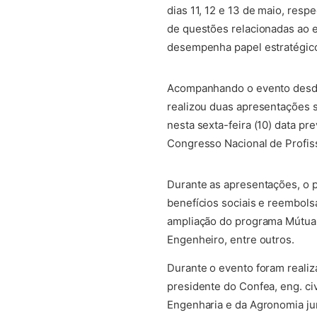
dias 11, 12 e 13 de maio, res
de questões relacionadas ao e
desempenha papel estratégico 
(abre em nova aba)
Acompanhando o evento desde o
realizou duas apresentações s
nesta sexta-feira (10) data pr
Congresso Nacional de Profiss
(abre em nova aba)
Durante as apresentações, o p
benefícios sociais e reembols
ampliação do programa Mútua I
Engenheiro, entre outros.
Durante o evento foram reali
presidente do Confea, eng. ci
Engenharia e da Agronomia jun