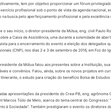
pectivamente, tem por objetivo proporcionar um fórum privilegiad
xercício profissional sob o ponto de vista da agenda nacional, 
na busca pelo aperfeiçoamento profissional e pela excelência da
 seu início, o diretor-presidente da Mútua, eng. civil Paulo 
obre a Caixa de Assistência, uma durante a solenidade de aber
evista para o encerramento do evento e eleição dos delegados qu
ionais (CNP), nos dias 2 e 3 de setembro de 2016, em Foz do Ig
residente da Mútua falou aos presentes sobre a Instituição, sua
áveis e convênios. Falou, ainda, sobre os novos projetos em cu
tinerante, o estudo para criação do benefício Bolsa de Estudos
zadas apresentações da presidente do Crea-PB, eng. agrônoma Gi
vil Marcos Túlio de Melo, acerca do tema central do Congresso: 
to à Sociedade”. Também prestigiaram o evento os diretores da