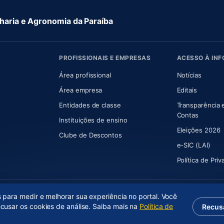
aria e Agronomia da Paraíba
PROFISSIONAIS E EMPRESAS
ACESSO À IN
 nova aba)
Área profissional
Notícias
aba)
Área empresa
Editais
Entidades de classe
Transparência 
(abre e
Contas
Instituições de ensino
Eleições 2026
Clube de Descontos
e-SIC (LAI)
Política de Pri
s para medir e melhorar sua experiência no portal. Você
ecusar os cookies de análise. Saiba mais na
Política de
Recus
(abre em nova aba)
Desenvolvido por
Axium Analytics