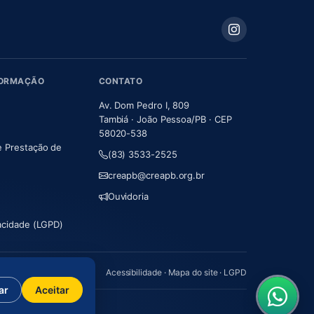
FORMAÇÃO
CONTATO
Av. Dom Pedro I, 809
Tambiá · João Pessoa/PB · CEP
58020-538
e Prestação de
(83) 3533-2525
m nova aba)
creapb@creapb.org.br
Ouvidoria
vacidade (LGPD)
Acessibilidade
·
Mapa do site
·
LGPD
ar
Aceitar