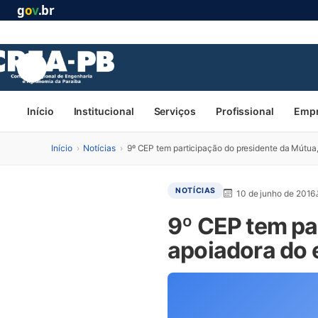
g
o
v
.br
Início
Institucional
Serviços
Profissional
Emp
Início
›
Notícias
›
9º CEP tem participação do presidente da Mútua
NOTÍCIAS
10 de junho de 2016
9º CEP tem pa
apoiadora do 