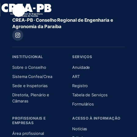
CREA-PB · Conselho Regional de Engenharia e
Agronomia da Paraíba
INSTITUCIONAL
SERVIÇOS
(abre em nova aba)
(abre em nova aba)
Sobre o Conselho
Anuidade
(abre em nova aba)
(abre em nova aba)
Sistema Confea/Crea
ART
Sede e Inspetorias
Registro
Diretoria, Plenário e
Tabela de Serviços
(abre em nova aba)
Câmaras
Formulários
PROFISSIONAIS E
ACESSO À INFORMAÇÃO
EMPRESAS
Notícias
Área profissional