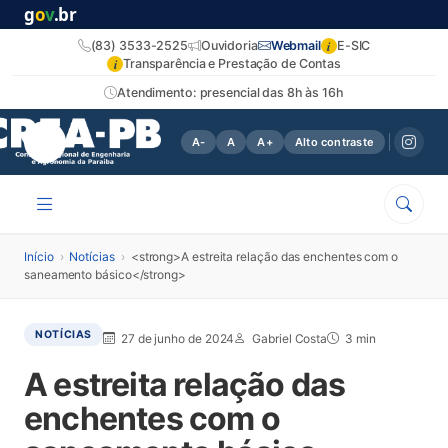
g
o
v
.br
i
(83) 3533-2525
Ouvidoria
Webmail
E-SIC
i
Transparência e Prestação de Contas
Atendimento: presencial das 8h às 16h
A-
A
A+
Alto contraste
Início
›
Notícias
›
<strong>A estreita relação das enchentes com o
saneamento básico</strong>
NOTÍCIAS
27 de junho de 2024
Gabriel Costa
3 min
A estreita relação das
enchentes com o