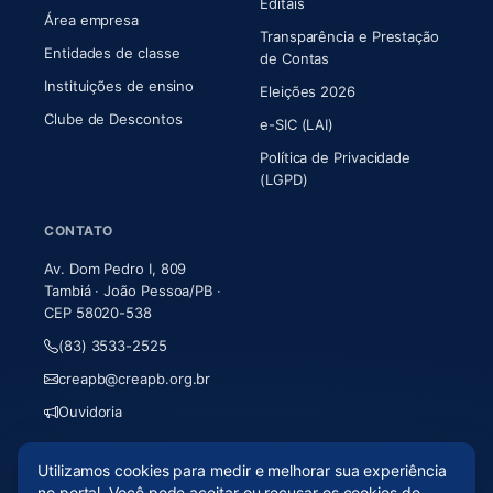
Editais
Área empresa
Transparência e Prestação
Entidades de classe
(abre em nova aba)
de Contas
Instituições de ensino
Eleições 2026
Clube de Descontos
e-SIC (LAI)
Política de Privacidade
(LGPD)
CONTATO
Av. Dom Pedro I, 809
Tambiá · João Pessoa/PB ·
CEP 58020-538
(83) 3533-2525
creapb@creapb.org.br
Ouvidoria
Utilizamos cookies para medir e melhorar sua experiência
© 2026 CREA-PB · Todos os direitos reservados
no portal. Você pode aceitar ou recusar os cookies de