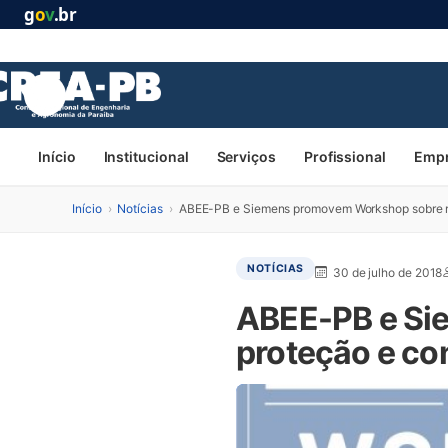
g
o
v
.br
Início
Institucional
Serviços
Profissional
Emp
Início
›
Notícias
›
ABEE-PB e Siemens promovem Workshop sobre re
NOTÍCIAS
30 de julho de 2018
ABEE-PB e Si
proteção e co