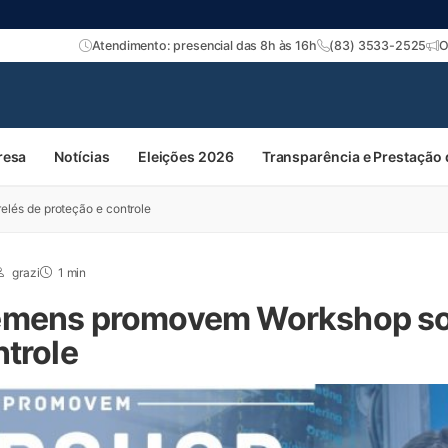
Atendimento: presencial das 8h às 16h
(83) 3533-2525
O
resa
Notícias
Eleições 2026
Transparência e Prestação
lés de proteção e controle
grazi
1 min
emens promovem Workshop sob
ntrole