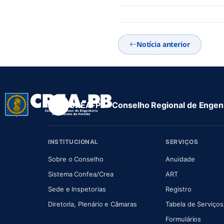
Notícia anterior
CREA-PB · Conselho Regional de Engenh
INSTITUCIONAL
SERVIÇOS
(abre em nova aba)
(abre em
Sobre o Conselho
Anuidade
(abre em nova aba)
(abre em nova 
Sistema Confea/Crea
ART
Sede e Inspetorias
Registro
(abre em nova aba)
Diretoria, Plenário e Câmaras
Tabela de Serviços
Formulários