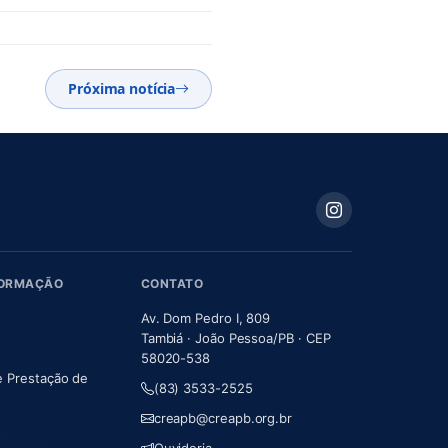
Próxima notícia
FORMAÇÃO
CONTATO
Av. Dom Pedro I, 809
Tambiá · João Pessoa/PB · CEP
58020-538
e Prestação de
(83) 3533-2525
m nova aba)
creapb@creapb.org.br