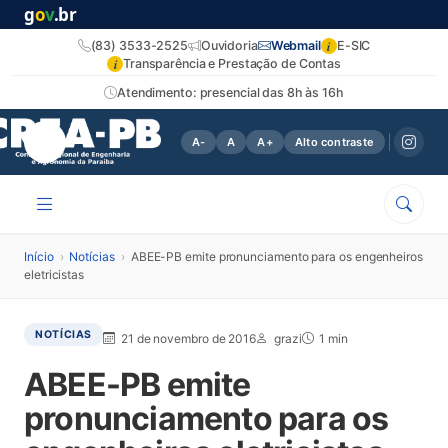
g
o
v
.br
i
(83) 3533-2525
Ouvidoria
Webmail
E-SIC
i
Transparência e Prestação de Contas
Atendimento: presencial das 8h às 16h
A-
A
A+
Alto contraste
Início
›
Notícias
›
ABEE-PB emite pronunciamento para os engenheiros
eletricistas
NOTÍCIAS
21 de novembro de 2016
grazi
1 min
ABEE-PB emite
pronunciamento para os