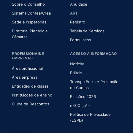
(abre em nova aba)
(abre em nova aba)
Sobre o Conselho
Anuidade
(abre em nova aba)
(abre em nova aba)
Sistema Confea/Crea
ART
Sede e Inspetorias
Registro
Diretoria, Plenário e
Tabela de Serviços
(abre em nova aba)
Câmaras
Formulários
PROFISSIONAIS E
ACESSO À INFORMAÇÃO
EMPRESAS
Notícias
Área profissional
Editais
Área empresa
Transparência e Prestação
Entidades de classe
(abre em nova aba)
de Contas
Instituições de ensino
Eleições 2026
Clube de Descontos
e-SIC (LAI)
Política de Privacidade
(LGPD)