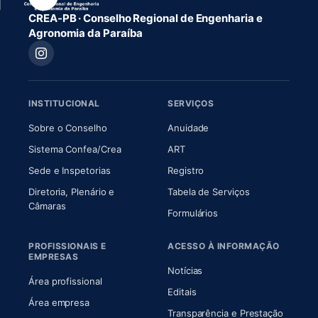
CREA-PB · Conselho Regional de Engenharia e
Agronomia da Paraíba
INSTITUCIONAL
SERVIÇOS
(abre em nova aba)
(abre em nova aba)
Sobre o Conselho
Anuidade
(abre em nova aba)
(abre em nova aba)
Sistema Confea/Crea
ART
Sede e Inspetorias
Registro
Diretoria, Plenário e
Tabela de Serviços
(abre em nova aba)
Câmaras
Formulários
PROFISSIONAIS E
ACESSO À INFORMAÇÃO
EMPRESAS
Notícias
Área profissional
Editais
Área empresa
Transparência e Prestação