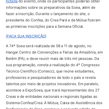
(abre em nova aba)
hotsite
do evento, onde os participantes poderão obter
informações sobre os preparativos da Soea, além de
fazer a inscrição. Durante o lançamento do site, o
presidente do Confea, do Crea Pará e da Mútua fizeram
as primeiras inscrições para a Semana Oficial.
(abre em nova aba)
[FAÇA SUA INSCRIÇÃO]
A 74ª Soea será realizada de 08 a 11 de agosto, no
Hangar Centro de Convenções e Feiras da Amazônia, em
Belém (PA), e deve reunir mais de três mil pessoas. Da
sua programação, consta a realização do 4º Congresso
Técnico Científico (Contecc), que reúne estudantes,
professores e pesquisadores de todo o país e revela
talentos por meio de projetos inovadores. Em paralelo,
acontece a ExpoSoea, que trará representantes dos 27
Creas e de entidades nacionais e regionais ligadas ao
Sistema Confea/Crea. A Mútua, Caixa de Assistência dos