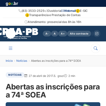
g
o
v
.br
i
(83) 3533-2525
Ouvidoria
Webmail
E-SIC
i
Transparência e Prestação de Contas
Atendimento: presencial das 8h às 16h
A-
A
A+
Alto contraste
Início
›
Notícias
›
Abertas as inscrições para a 74ª SOEA
NOTÍCIAS
27 de abril de 2017
grazi
2 min
Abertas as inscrições para
a 74ª SOEA