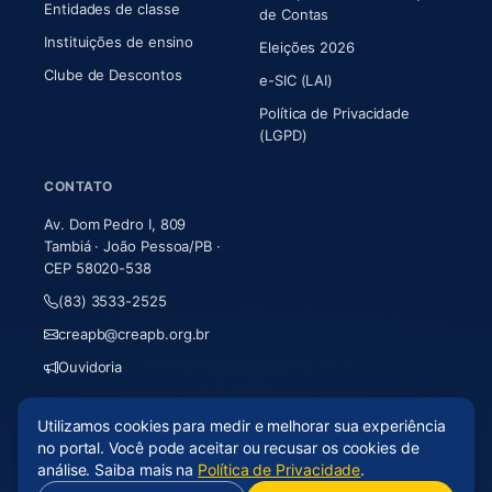
Entidades de classe
(abre em nova aba)
de Contas
Instituições de ensino
Eleições 2026
Clube de Descontos
e-SIC (LAI)
Política de Privacidade
(LGPD)
CONTATO
Av. Dom Pedro I, 809
Tambiá · João Pessoa/PB ·
CEP 58020-538
(83) 3533-2525
creapb@creapb.org.br
Ouvidoria
Utilizamos cookies para medir e melhorar sua experiência
© 2026 CREA-PB · Todos os direitos reservados
no portal. Você pode aceitar ou recusar os cookies de
Acessibilidade
·
Mapa do site
·
LGPD
análise. Saiba mais na
Política de Privacidade
.