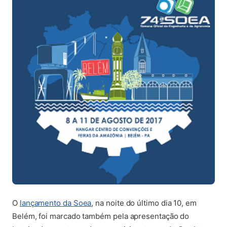
(abre em nova aba)
O
lançamento da Soea
, na noite do último dia 10, em
Belém, foi marcado também pela apresentação do