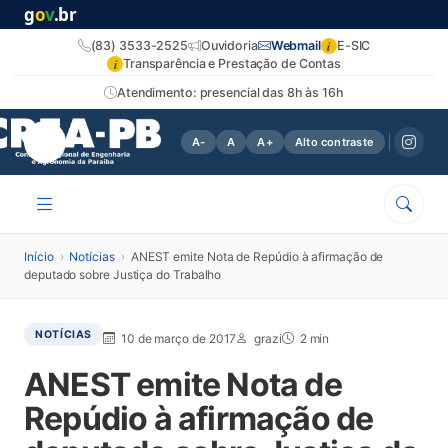
g
o
v
.br
i
(83) 3533-2525
Ouvidoria
Webmail
E-SIC
i
Transparência e Prestação de Contas
Atendimento: presencial das 8h às 16h
A-
A
A+
Alto contraste
Início
›
Notícias
›
ANEST emite Nota de Repúdio à afirmação de
deputado sobre Justiça do Trabalho
NOTÍCIAS
10 de março de 2017
grazi
2 min
ANEST emite Nota de
Repúdio à afirmação de