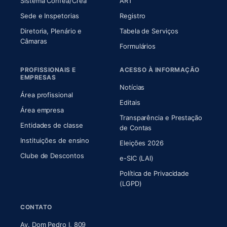
(abre em nova aba)
(abre em nova aba)
Sistema Confea/Crea
ART
Sede e Inspetorias
Registro
Diretoria, Plenário e
Tabela de Serviços
(abre em nova aba)
Câmaras
Formulários
PROFISSIONAIS E
ACESSO À INFORMAÇÃO
EMPRESAS
Notícias
Área profissional
Editais
Área empresa
Transparência e Prestação
Entidades de classe
(abre em nova aba)
de Contas
Instituições de ensino
Eleições 2026
Clube de Descontos
e-SIC (LAI)
Política de Privacidade
(LGPD)
CONTATO
Av. Dom Pedro I, 809