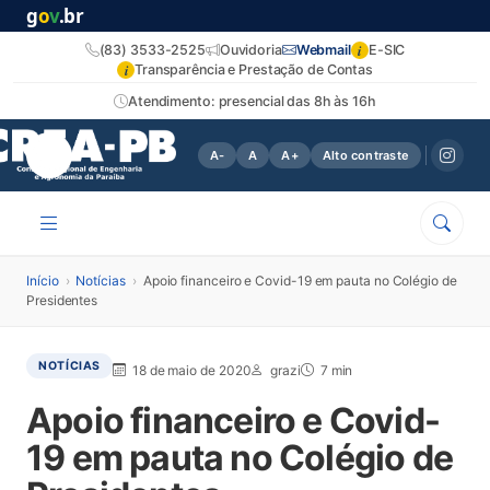
g
o
v
.br
i
(83) 3533-2525
Ouvidoria
Webmail
E-SIC
i
Transparência e Prestação de Contas
Atendimento: presencial das 8h às 16h
A-
A
A+
Alto contraste
Início
›
Notícias
›
Apoio financeiro e Covid-19 em pauta no Colégio de
Presidentes
NOTÍCIAS
18 de maio de 2020
grazi
7 min
Apoio financeiro e Covid-
19 em pauta no Colégio de