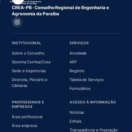
CREA-PB · Conselho Regional de Engenharia e
Agronomia da Paraíba
INSTITUCIONAL
SERVIÇOS
(abre em nova aba)
(abre em nova aba)
Sobre o Conselho
Anuidade
(abre em nova aba)
(abre em nova aba)
Sistema Confea/Crea
ART
Sede e Inspetorias
Registro
Diretoria, Plenário e
Tabela de Serviços
(abre em nova aba)
Câmaras
Formulários
PROFISSIONAIS E
ACESSO À INFORMAÇÃO
EMPRESAS
Notícias
Área profissional
Editais
Área empresa
Transparência e Prestação