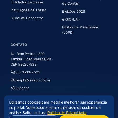
Entidades de classe
(abre em nova aba)
de Contas
Instituições de ensino
Eleições 2026
Clube de Descontos
e-SIC (LAI)
Política de Privacidade
(LGPD)
CONTATO
Av. Dom Pedro I, 809
Tambiá · João Pessoa/PB ·
CEP 58020-538
(83) 3533-2525
creapb@creapb.org.br
Ouvidoria
Utilizamos cookies para medir e melhorar sua experiência
© 2026 CREA-PB · Todos os direitos reservados
no portal. Você pode aceitar ou recusar os cookies de
Acessibilidade
·
Mapa do site
·
LGPD
análise. Saiba mais na
Política de Privacidade
.