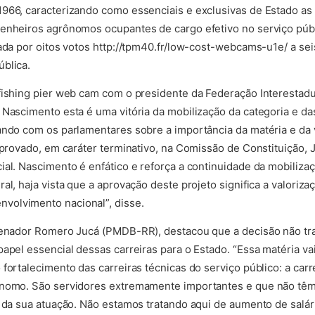
966, caracterizando como essenciais e exclusivas de Estado as 
enheiros agrônomos ocupantes de cargo efetivo no serviço públi
(abre
ada por oitos votos
http://tpm40.fr/low-cost-webcams-u1e/
a sei
blica.
(abre em nova aba)
fishing pier web cam
com o presidente da Federação Interestadu
 Nascimento esta é uma vitória da mobilização da categoria e da
ando com os parlamentares sobre a importância da matéria e da 
aprovado, em caráter terminativo, na Comissão de Constituição, 
ial. Nascimento é enfático e reforça a continuidade da mobiliza
al, haja vista que a aprovação deste projeto significa a valoriz
volvimento nacional”, disse.
senador Romero Jucá (PMDB-RR), destacou que a decisão não tra
papel essencial dessas carreiras para o Estado. “Essa matéria va
fortalecimento das carreiras técnicas do serviço público: a car
ônomo. São servidores extremamente importantes e que não tê
a da sua atuação. Não estamos tratando aqui de aumento de salár