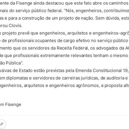
dente da Fisenge ainda destacou que este fato abre os caminhos
onais do serviço público federal. “Nós, engenheiros, contribuímo
cas e para a construção de um projeto de nação. Sem dúvida, esta
rou Clovis.
o projeto prevê que engenheiros, arquitetos e engenheiros-ag
va aba)
de profissionais ocupantes de cargo efetivo no serviço público 
mento que os servidores da Receita Federal, os advogados da A
 de que profissionais extremamente relevantes tenham o mesmo 
ão Pública”.
lusivas de Estado estão previstas pela Emenda Constitucional 1
em diplomatas e servidores de carreiras jurídicas, de auditoria 
engenheiros, arquitetos e engenheiros agrônomos, a proposta alte
om Fisenge