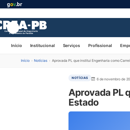
g
o
v
.br
Início
Institucional
Serviços
Profissional
Emp
Início
›
Notícias
›
Aprovada PL que institui Engenharia como Carrei
NOTÍCIAS
6 de novembro de 2
Aprovada PL q
Estado