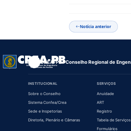
Notícia anterior
CREA-PB · Conselho Regional de Engenh
INSTITUCIONAL
SERVIÇOS
(abre em nova aba)
(abre em
Sobre o Conselho
Anuidade
(abre em nova aba)
(abre em nova 
Sistema Confea/Crea
ART
Sede e Inspetorias
Registro
(abre em nova aba)
Diretoria, Plenário e Câmaras
Tabela de Serviços
Formulários