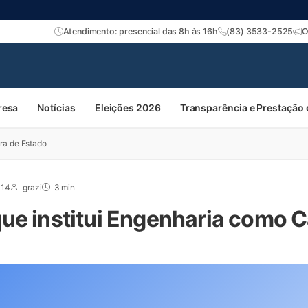
Atendimento: presencial das 8h às 16h
(83) 3533-2525
O
resa
Notícias
Eleições 2026
Transparência e Prestação
ra de Estado
014
grazi
3 min
ue institui Engenharia como C