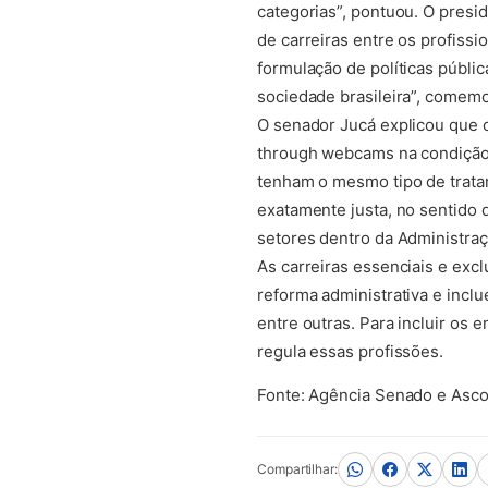
categorias”, pontuou. O presi
de carreiras entre os profissi
formulação de políticas públi
sociedade brasileira”, comemo
O senador Jucá explicou que 
(abre em no
through webcams
na condição 
tenham o mesmo tipo de trata
exatamente justa, no sentido
setores dentro da Administraç
As carreiras essenciais e exc
reforma administrativa e inclu
entre outras. Para incluir os 
regula essas profissões.
Fonte: Agência Senado e Asc
Compartilhar: