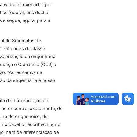
atividades exercidas por
co federal, estadual e
 em nova aba)
s e segue, agora, para a
al de Sindicatos de
s entidades de classe.
valorização da engenharia
Justiça e Cidadania (CCJ) e
ção. “Acreditamos na
ação da engenharia e nosso
ta de diferenciação de
i ao encontro, exatamente, de
reira do engenheiro, do
m no papel o reconhecimento
io, nem de diferenciação de