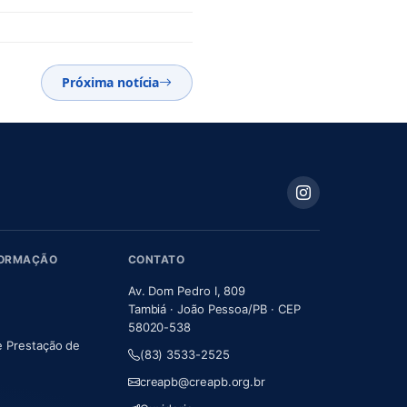
Próxima notícia
FORMAÇÃO
CONTATO
Av. Dom Pedro I, 809
Tambiá · João Pessoa/PB · CEP
58020-538
e Prestação de
(83) 3533-2525
m nova aba)
creapb@creapb.org.br