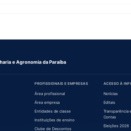
aria e Agronomia da Paraíba
PROFISSIONAIS E EMPRESAS
ACESSO À IN
 nova aba)
Área profissional
Notícias
aba)
Área empresa
Editais
Entidades de classe
Transparência 
(abre e
Contas
Instituições de ensino
Eleições 2026
Clube de Descontos