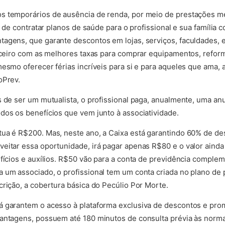
s temporários de ausência de renda, por meio de prestações m
de de contratar planos de saúde para o profissional e sua família
agens, que garante descontos em lojas, serviços, faculdades, e
anceiro com as melhores taxas para comprar equipamentos, refor
mesmo oferecer férias incríveis para si e para aqueles que ama,
oPrev.
s de ser um mutualista, o profissional paga, anualmente, uma a
dos os benefícios que vem junto à associatividade.
tua é R$200. Mas, neste ano, a Caixa está garantindo 60% de de
eitar essa oportunidade, irá pagar apenas R$80 e o valor ainda 
efícios e auxílios. R$50 vão para a conta de previdência comple
 um associado, o profissional tem um conta criada no plano de
crição, a cobertura básica do Pecúlio Por Morte.
á garantem o acesso à plataforma exclusiva de descontos e pr
Vantagens, possuem até 180 minutos de consulta prévia às norm