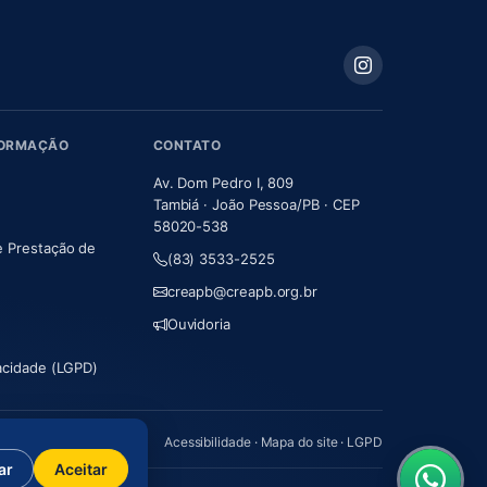
FORMAÇÃO
CONTATO
Av. Dom Pedro I, 809
Tambiá · João Pessoa/PB · CEP
58020-538
e Prestação de
(83) 3533-2525
m nova aba)
creapb@creapb.org.br
Ouvidoria
vacidade (LGPD)
Acessibilidade
·
Mapa do site
·
LGPD
ar
Aceitar