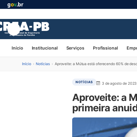
g
o
v
.br
Início
Institucional
Serviços
Profissional
Emp
Início
›
Notícias
›
Aproveite: a Mútua está oferecendo 60% de desc
NOTÍCIAS
3 de agosto de 2023
Aproveite: a 
primeira anui