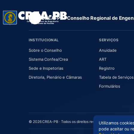
CREA-PB · Conselho Regional de Engenh
INSTITUCIONAL
SERVIÇOS
(abre em nova aba)
(abre em
Sobre o Conselho
Anuidade
(abre em nova aba)
(abre em nova 
Sistema Confea/Crea
ART
Sede e Inspetorias
Registro
(abre em nova aba)
Diretoria, Plenário e Câmaras
Tabela de Serviços
Formulários
© 2026 CREA-PB · Todos os direitos reservados
Utilizamos cookie
pode aceitar ou r