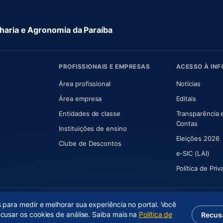
aria e Agronomia da Paraíba
PROFISSIONAIS E EMPRESAS
ACESSO À IN
 nova aba)
Área profissional
Notícias
aba)
Área empresa
Editais
Entidades de classe
Transparência 
(abre e
Contas
Instituições de ensino
Eleições 2026
Clube de Descontos
e-SIC (LAI)
Política de Pri
s para medir e melhorar sua experiência no portal. Você
ecusar os cookies de análise. Saiba mais na
Política de
Recus