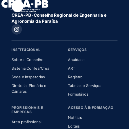
CREA-PB · Conselho Regional de Engenharia e
Agronomia da Paraíba
INSTITUCIONAL
SERVIÇOS
(abre em nova aba)
(abre em nova aba)
Sobre o Conselho
Anuidade
(abre em nova aba)
(abre em nova aba)
Sistema Confea/Crea
ART
Sede e Inspetorias
Registro
Diretoria, Plenário e
Tabela de Serviços
(abre em nova aba)
Câmaras
Formulários
PROFISSIONAIS E
ACESSO À INFORMAÇÃO
EMPRESAS
Notícias
Área profissional
Editais