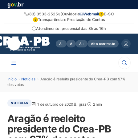
g
o
v
.br
i
(83) 3533-2525
Ouvidoria
Webmail
E-SIC
i
Transparência e Prestação de Contas
Atendimento: presencial das 8h às 16h
A-
A
A+
Alto contraste
Início
›
Notícias
›
Aragão é reeleito presidente do Crea-PB com 97%
dos votos
NOTÍCIAS
1 de outubro de 2020
grazi
2 min
Aragão é reeleito
presidente do Crea-PB