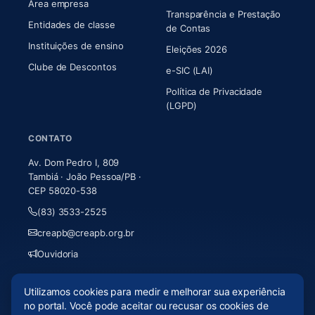
Área empresa
Transparência e Prestação
Entidades de classe
(abre em nova aba)
de Contas
Instituições de ensino
Eleições 2026
Clube de Descontos
e-SIC (LAI)
Política de Privacidade
(LGPD)
CONTATO
Av. Dom Pedro I, 809
Tambiá · João Pessoa/PB ·
CEP 58020-538
(83) 3533-2525
creapb@creapb.org.br
Ouvidoria
Utilizamos cookies para medir e melhorar sua experiência
© 2026 CREA-PB · Todos os direitos reservados
no portal. Você pode aceitar ou recusar os cookies de
Acessibilidade
·
Mapa do site
·
LGPD