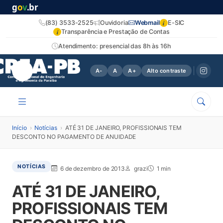
g
o
v
.br
i
(83) 3533-2525
Ouvidoria
Webmail
E-SIC
i
Transparência e Prestação de Contas
Atendimento: presencial das 8h às 16h
A-
A
A+
Alto contraste
Início
›
Notícias
›
ATÉ 31 DE JANEIRO, PROFISSIONAIS TEM
DESCONTO NO PAGAMENTO DE ANUIDADE
NOTÍCIAS
6 de dezembro de 2013
grazi
1 min
ATÉ 31 DE JANEIRO,
PROFISSIONAIS TEM