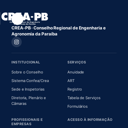
CREA-PB · Conselho Regional de Engenharia e
Agronomia da Paraíba
INSTITUCIONAL
SERVIÇOS
(abre em nova aba)
(abre em nova aba)
Sobre o Conselho
Anuidade
(abre em nova aba)
(abre em nova aba)
Sistema Confea/Crea
ART
Sede e Inspetorias
Registro
Diretoria, Plenário e
Tabela de Serviços
(abre em nova aba)
Câmaras
Formulários
PROFISSIONAIS E
ACESSO À INFORMAÇÃO
EMPRESAS