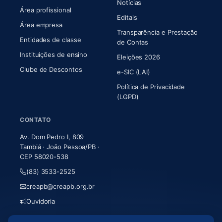
Notícias
Área profissional
Editais
Área empresa
Transparência e Prestação
Entidades de classe
(abre em nova aba)
de Contas
Instituições de ensino
Eleições 2026
Clube de Descontos
e-SIC (LAI)
Política de Privacidade
(LGPD)
CONTATO
Av. Dom Pedro I, 809
Tambiá · João Pessoa/PB ·
CEP 58020-538
(83) 3533-2525
creapb@creapb.org.br
Ouvidoria