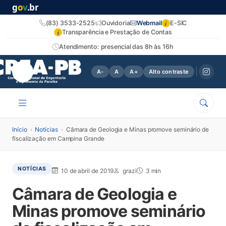
g
o
v
.br
i
(83) 3533-2525
Ouvidoria
Webmail
E-SIC
i
Transparência e Prestação de Contas
Atendimento: presencial das 8h às 16h
A-
A
A+
Alto contraste
Início
›
Notícias
›
Câmara de Geologia e Minas promove seminário de
fiscalização em Campina Grande
NOTÍCIAS
10 de abril de 2019
grazi
3 min
Câmara de Geologia e
Minas promove seminário