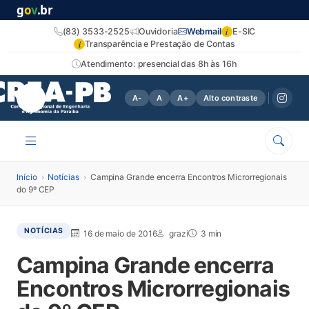
g
o
v
.br
i
(83) 3533-2525
Ouvidoria
Webmail
E-SIC
i
Transparência e Prestação de Contas
Atendimento: presencial das 8h às 16h
A-
A
A+
Alto contraste
Início
›
Notícias
›
Campina Grande encerra Encontros Microrregionais
do 9º CEP
NOTÍCIAS
16 de maio de 2016
grazi
3 min
Campina Grande encerra
Encontros Microrregionais