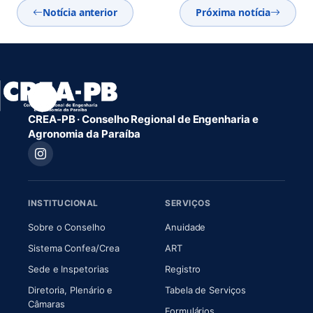
Notícia anterior
Próxima notícia
CREA-PB · Conselho Regional de Engenharia e
Agronomia da Paraíba
INSTITUCIONAL
SERVIÇOS
(abre em nova aba)
(abre em nova aba)
Sobre o Conselho
Anuidade
(abre em nova aba)
(abre em nova aba)
Sistema Confea/Crea
ART
Sede e Inspetorias
Registro
Diretoria, Plenário e
Tabela de Serviços
(abre em nova aba)
Câmaras
Formulários