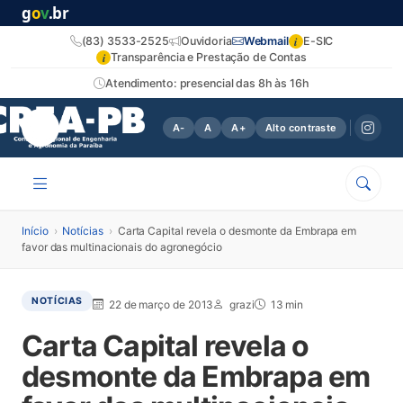
g
o
v
.br
i
(83) 3533-2525
Ouvidoria
Webmail
E-SIC
i
Transparência e Prestação de Contas
Atendimento: presencial das 8h às 16h
A-
A
A+
Alto contraste
Início
›
Notícias
›
Carta Capital revela o desmonte da Embrapa em
favor das multinacionais do agronegócio
NOTÍCIAS
22 de março de 2013
grazi
13 min
Carta Capital revela o
desmonte da Embrapa em