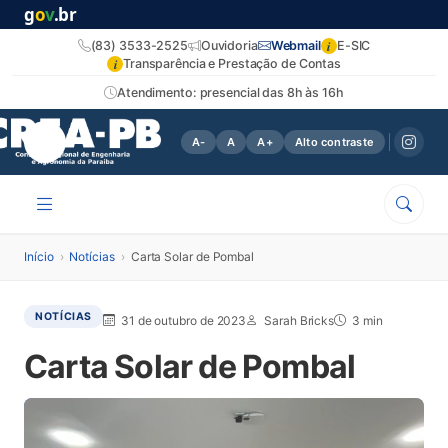
g
o
v
.br
i
(83) 3533-2525
Ouvidoria
Webmail
E-SIC
i
Transparência e Prestação de Contas
Atendimento: presencial das 8h às 16h
A-
A
A+
Alto contraste
Início
›
Notícias
›
Carta Solar de Pombal
NOTÍCIAS
31 de outubro de 2023
Sarah Bricks
3 min
Carta Solar de Pombal