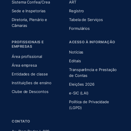
(abre em nova aba)
(abre em nova aba)
Sistema Confea/Crea
ART
Sede e Inspetorias
Registro
Diretoria, Plenário e
Tabela de Serviços
(abre em nova aba)
Câmaras
Formulários
PROFISSIONAIS E
ACESSO À INFORMAÇÃO
EMPRESAS
Notícias
Área profissional
Editais
Área empresa
Transparência e Prestação
Entidades de classe
(abre em nova aba)
de Contas
Instituições de ensino
Eleições 2026
Clube de Descontos
e-SIC (LAI)
Política de Privacidade
(LGPD)
CONTATO