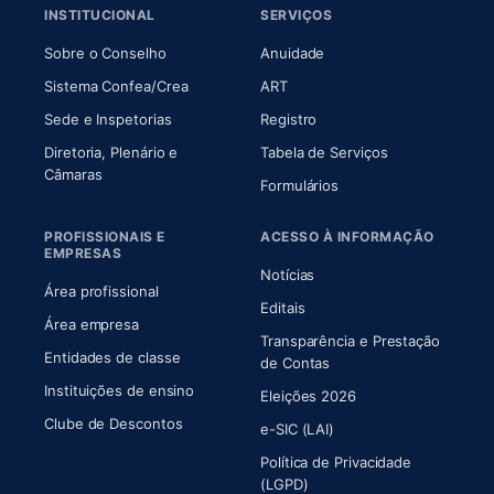
INSTITUCIONAL
SERVIÇOS
(abre em nova aba)
(abre em nova aba)
Sobre o Conselho
Anuidade
(abre em nova aba)
(abre em nova aba)
Sistema Confea/Crea
ART
Sede e Inspetorias
Registro
Diretoria, Plenário e
Tabela de Serviços
(abre em nova aba)
Câmaras
Formulários
PROFISSIONAIS E
ACESSO À INFORMAÇÃO
EMPRESAS
Notícias
Área profissional
Editais
Área empresa
Transparência e Prestação
Entidades de classe
(abre em nova aba)
de Contas
Instituições de ensino
Eleições 2026
Clube de Descontos
e-SIC (LAI)
Política de Privacidade
(LGPD)