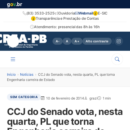
g
o
v
.br
i
(83) 3533-2525
Ouvidoria
Webmail
E-SIC
i
Transparência e Prestação de Contas
Atendimento: presencial das 8h às 16h
A-
A
A+
Alto contraste
Início
›
Notícias
›
CCJ do Senado vota, nesta quarta, PL que torna
Engenharia carreira de Estado
SEM CATEGORIA
10 de fevereiro de 2014
grazi
1 min
CCJ do Senado vota, nesta
quarta, PL que torna