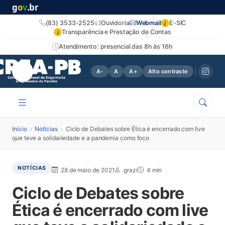
g
o
v
.br
i
(83) 3533-2525
Ouvidoria
Webmail
E-SIC
i
Transparência e Prestação de Contas
Atendimento: presencial das 8h às 16h
A-
A
A+
Alto contraste
Início
›
Notícias
›
Ciclo de Debates sobre Ética é encerrado com live
que teve a solidariedade e a pandemia como foco
NOTÍCIAS
28 de maio de 2021
grazi
4 min
Ciclo de Debates sobre
Ética é encerrado com live