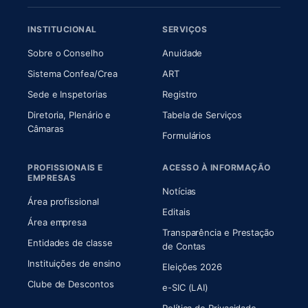
INSTITUCIONAL
SERVIÇOS
(abre em nova aba)
(abre em nova aba)
Sobre o Conselho
Anuidade
(abre em nova aba)
(abre em nova aba)
Sistema Confea/Crea
ART
Sede e Inspetorias
Registro
Diretoria, Plenário e
Tabela de Serviços
(abre em nova aba)
Câmaras
Formulários
PROFISSIONAIS E
ACESSO À INFORMAÇÃO
EMPRESAS
Notícias
Área profissional
Editais
Área empresa
Transparência e Prestação
Entidades de classe
(abre em nova aba)
de Contas
Instituições de ensino
Eleições 2026
Clube de Descontos
e-SIC (LAI)