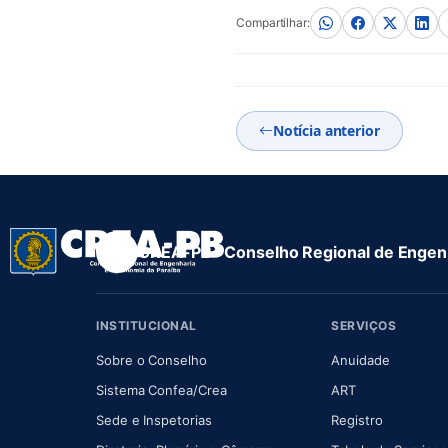
Compartilhar:
Notícia anterior
CREA-PB · Conselho Regional de Engenh
INSTITUCIONAL
SERVIÇOS
(abre em nova aba)
(abre em
Sobre o Conselho
Anuidade
(abre em nova aba)
(abre em nova 
Sistema Confea/Crea
ART
Sede e Inspetorias
Registro