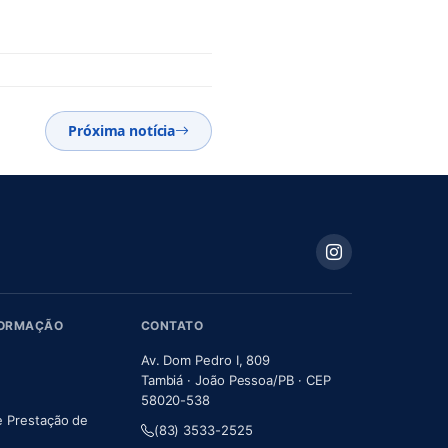
Próxima notícia
FORMAÇÃO
CONTATO
Av. Dom Pedro I, 809
Tambiá · João Pessoa/PB · CEP
58020-538
e Prestação de
(83) 3533-2525
m nova aba)