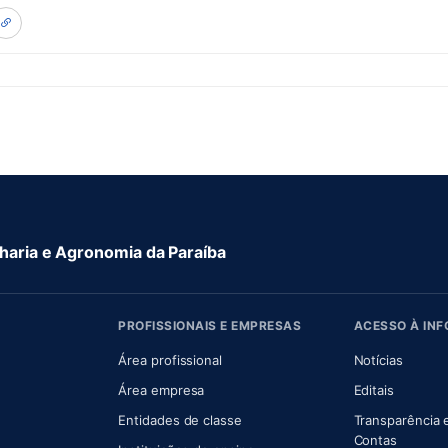
aria e Agronomia da Paraíba
PROFISSIONAIS E EMPRESAS
ACESSO À IN
 nova aba)
Área profissional
Notícias
aba)
Área empresa
Editais
Entidades de classe
Transparência 
(abre e
Contas