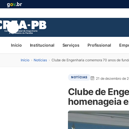
g
o
v
.br
Início
Institucional
Serviços
Profissional
Emp
Início
›
Notícias
›
Clube de Engenharia comemora 70 anos de fund
NOTÍCIAS
21 de dezembro de 
Clube de Eng
homenageia e