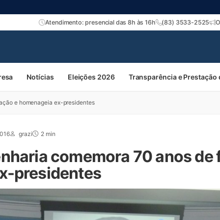
Atendimento: presencial das 8h às 16h
(83) 3533-2525
O
resa
Notícias
Eleições 2026
Transparência e Prestação
ação e homenageia ex-presidentes
2016
grazi
2 min
enharia comemora 70 anos de 
x-presidentes