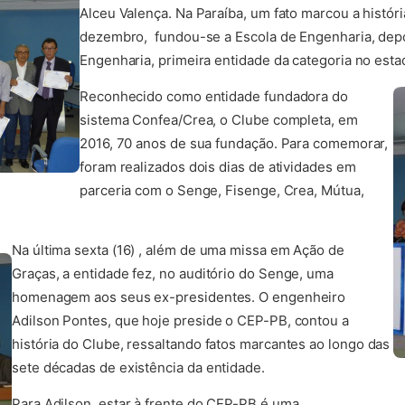
Alceu Valença. Na Paraíba, um fato marcou a histór
dezembro, fundou-se a Escola de Engenharia, dep
Engenharia, primeira entidade da categoria no esta
Reconhecido como entidade fundadora do
sistema Confea/Crea, o Clube completa, em
2016, 70 anos de sua fundação. Para comemorar,
foram realizados dois dias de atividades em
parceria com o Senge, Fisenge, Crea, Mútua,
Na última sexta (16) , além de uma missa em Ação de
Graças, a entidade fez, no auditório do Senge, uma
homenagem aos seus ex-presidentes. O engenheiro
Adilson Pontes, que hoje preside o CEP-PB, contou a
história do Clube, ressaltando fatos marcantes ao longo das
sete décadas de existência da entidade.
Para Adilson, estar à frente do CEP-PB é uma