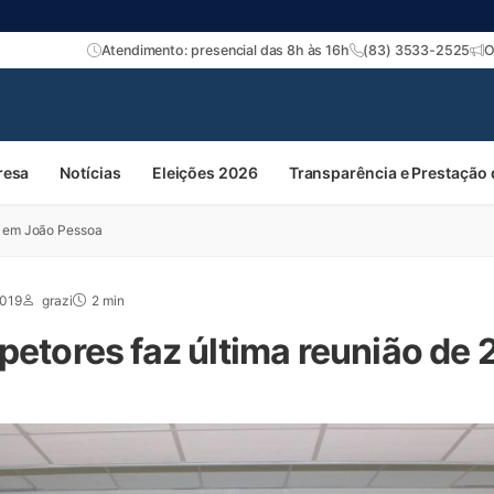
Atendimento: presencial das 8h às 16h
(83) 3533-2525
O
resa
Notícias
Eleições 2026
Transparência e Prestação
19 em João Pessoa
2019
grazi
2 min
spetores faz última reunião de