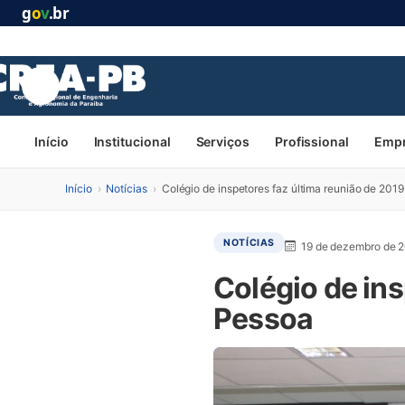
g
o
v
.br
Início
Institucional
Serviços
Profissional
Emp
Início
›
Notícias
›
Colégio de inspetores faz última reunião de 20
NOTÍCIAS
19 de dezembro de 
Colégio de in
Pessoa