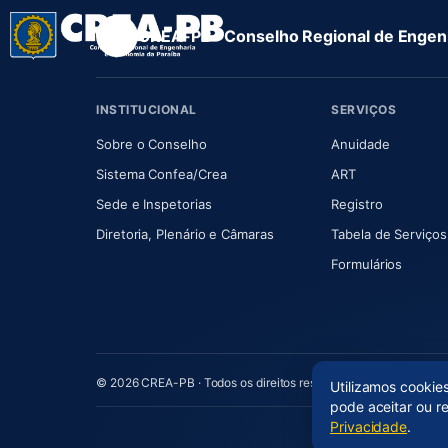
CREA-PB · Conselho Regional de Engenh
INSTITUCIONAL
SERVIÇOS
(abre em nova aba)
(abre em
Sobre o Conselho
Anuidade
(abre em nova aba)
(abre em nova 
Sistema Confea/Crea
ART
Sede e Inspetorias
Registro
(abre em nova aba)
Diretoria, Plenário e Câmaras
Tabela de Serviços
Formulários
© 2026 CREA-PB · Todos os direitos reservados
Utilizamos cookie
pode aceitar ou r
Privacidade
.