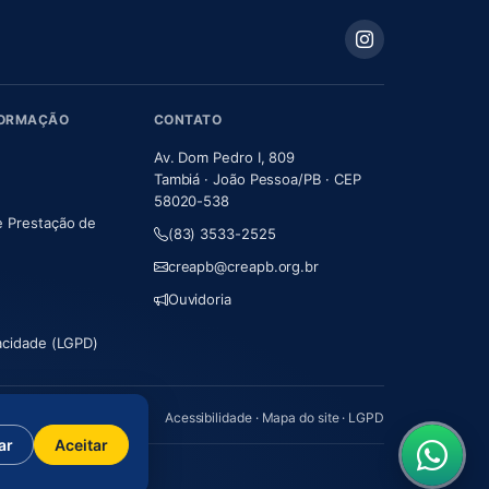
FORMAÇÃO
CONTATO
Av. Dom Pedro I, 809
Tambiá · João Pessoa/PB · CEP
58020-538
e Prestação de
(83) 3533-2525
m nova aba)
creapb@creapb.org.br
Ouvidoria
vacidade (LGPD)
Acessibilidade
·
Mapa do site
·
LGPD
ar
Aceitar