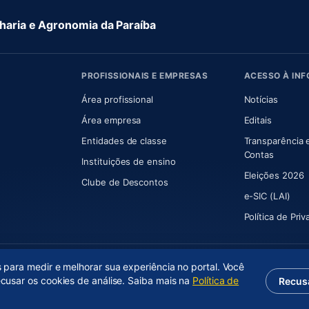
aria e Agronomia da Paraíba
PROFISSIONAIS E EMPRESAS
ACESSO À IN
 nova aba)
Área profissional
Notícias
aba)
Área empresa
Editais
Entidades de classe
Transparência 
(abre e
Contas
Instituições de ensino
Eleições 2026
Clube de Descontos
e-SIC (LAI)
Política de Pri
s para medir e melhorar sua experiência no portal. Você
ecusar os cookies de análise. Saiba mais na
Política de
Recus
(abre em nova aba)
Desenvolvido por
Axium Analytics