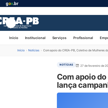
g
o
v
.br
Início
Institucional
Serviços
Profissional
Emp
Início
›
Notícias
›
Com apoio do CREA-PB, Coletivo de Mulheres d
NOTÍCIAS
27 de fevereiro de 2
Com apoio do 
lança campanh