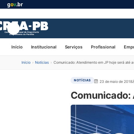
g
o
v
.br
Início
Institucional
Serviços
Profissional
Emp
Início
›
Notícias
›
Comunicado: Atendimento em JP hoje será até 
NOTÍCIAS
23 de maio de 2018
Comunicado: A