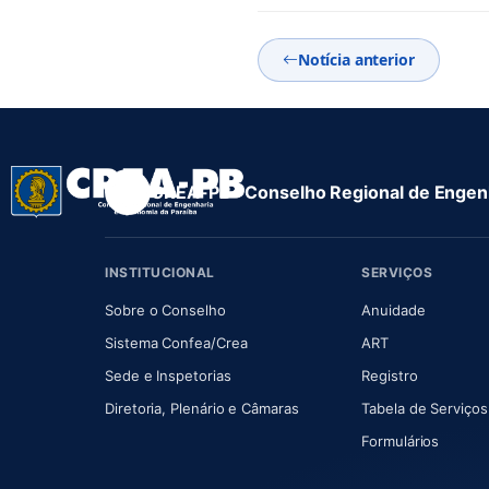
Notícia anterior
CREA-PB · Conselho Regional de Engenh
INSTITUCIONAL
SERVIÇOS
(abre em nova aba)
(abre em
Sobre o Conselho
Anuidade
(abre em nova aba)
(abre em nova 
Sistema Confea/Crea
ART
Sede e Inspetorias
Registro
(abre em nova aba)
Diretoria, Plenário e Câmaras
Tabela de Serviços
Formulários