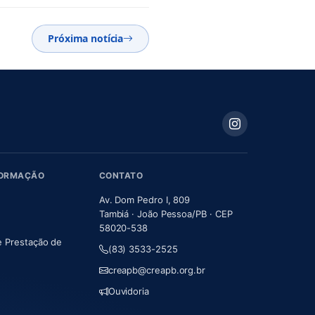
Próxima notícia
FORMAÇÃO
CONTATO
Av. Dom Pedro I, 809
Tambiá · João Pessoa/PB · CEP
58020-538
e Prestação de
(83) 3533-2525
m nova aba)
creapb@creapb.org.br
Ouvidoria