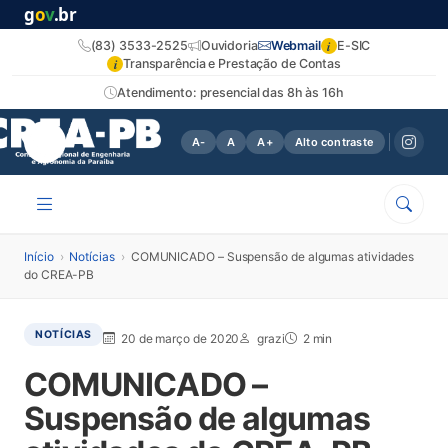
g
o
v
.br
i
(83) 3533-2525
Ouvidoria
Webmail
E-SIC
i
Transparência e Prestação de Contas
Atendimento: presencial das 8h às 16h
A-
A
A+
Alto contraste
Início
›
Notícias
›
COMUNICADO – Suspensão de algumas atividades
do CREA-PB
NOTÍCIAS
20 de março de 2020
grazi
2 min
COMUNICADO –
Suspensão de algumas