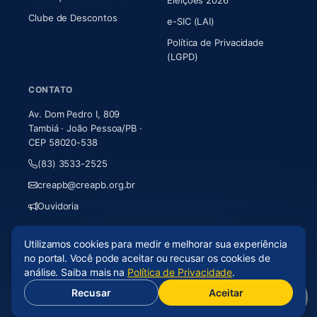
Eleições 2026
Clube de Descontos
e-SIC (LAI)
Política de Privacidade
(LGPD)
CONTATO
Av. Dom Pedro I, 809
Tambiá · João Pessoa/PB ·
CEP 58020-538
(83) 3533-2525
creapb@creapb.org.br
Ouvidoria
Utilizamos cookies para medir e melhorar sua experiência
© 2026 CREA-PB · Todos os direitos reservados
no portal. Você pode aceitar ou recusar os cookies de
Acessibilidade
·
Mapa do site
·
LGPD
análise. Saiba mais na
Política de Privacidade
.
Recusar
Aceitar
(abre em nova aba)
Desenvolvido por
Axium Analytics