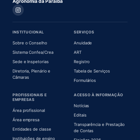
Agronomia da Paraíba
INSTITUCIONAL
SERVIÇOS
(abre em nova aba)
(abre em nova aba)
Sobre o Conselho
Anuidade
(abre em nova aba)
(abre em nova aba)
Sistema Confea/Crea
ART
Sede e Inspetorias
Registro
Diretoria, Plenário e
Tabela de Serviços
(abre em nova aba)
Câmaras
Formulários
PROFISSIONAIS E
ACESSO À INFORMAÇÃO
EMPRESAS
Notícias
Área profissional
Editais
Área empresa
Transparência e Prestação
Entidades de classe
(abre em nova aba)
de Contas
Instituições de ensino