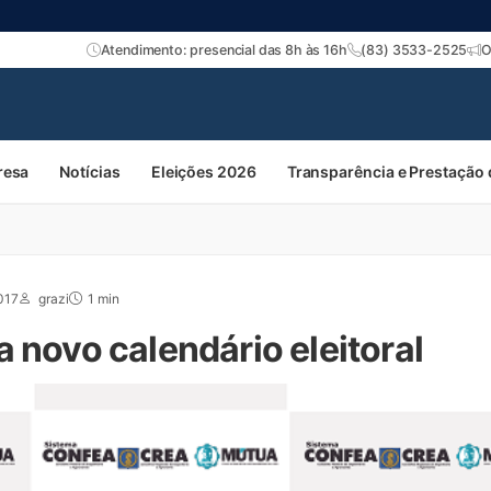
Atendimento: presencial das 8h às 16h
(83) 3533-2525
O
resa
Notícias
Eleições 2026
Transparência e Prestação
017
grazi
1 min
 novo calendário eleitoral