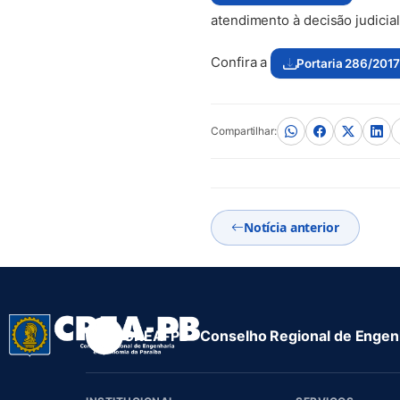
atendimento à decisão judicial
Confira a
Portaria 286/2017
(abre em nova aba)
Compartilhar:
Notícia anterior
CREA-PB · Conselho Regional de Engenh