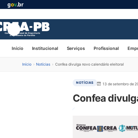
g
o
v
.br
Início
Institucional
Serviços
Profissional
Emp
Início
›
Notícias
›
Confea divulga novo calendário eleitoral
NOTÍCIAS
13 de setembro de 2
Confea divulga