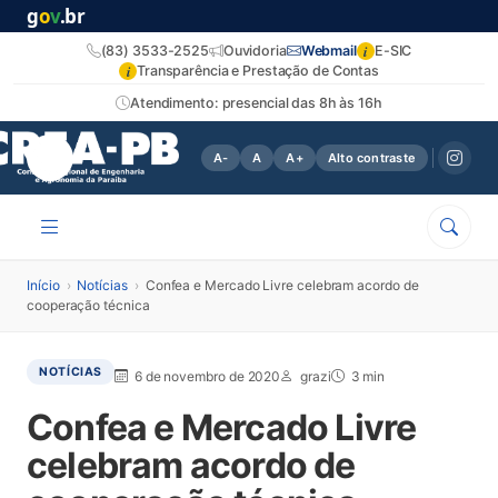
g
o
v
.br
i
(83) 3533-2525
Ouvidoria
Webmail
E-SIC
i
Transparência e Prestação de Contas
Atendimento: presencial das 8h às 16h
A-
A
A+
Alto contraste
Início
›
Notícias
›
Confea e Mercado Livre celebram acordo de
cooperação técnica
NOTÍCIAS
6 de novembro de 2020
grazi
3 min
Confea e Mercado Livre
celebram acordo de