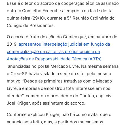
Esse é o teor do acordo de cooperação técnica assinado
entre o Conselho Federal e a empresa na tarde desta
quinta-feira (29/10), durante a 5ª Reunião Ordinária do
Colégio de Presidentes.
O acordo é fruto de ação do Confea que, em outubro de
2019,
apresentou interpelação judicial em função da
comercialização de carteiras profissionais e de
Anotações de Responsabilidade Técnica (ARTs)
(abre em nova aba)
anunciadas no portal Mercado Livre. Na mesma semana,
o Crea-SP havia visitado a sede do site, pelo mesmo
motivo. “Desde as primeiras tratativas com o Mecado
Livre, a empresa demonstrou total interesse em nos
atender”, comentou o presidente do Confea, eng. civ.
Joel Krüger, após assinatura do acordo.
Conforme explicou Krüger, não há como evitar que o
anúncio seja feito, mas, a partir dos mecanismos