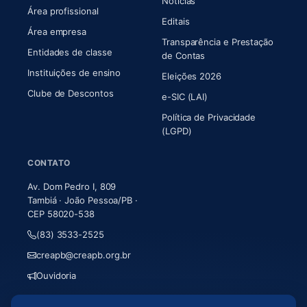
Notícias
Área profissional
Editais
Área empresa
Transparência e Prestação
Entidades de classe
(abre em nova aba)
de Contas
Instituições de ensino
Eleições 2026
Clube de Descontos
e-SIC (LAI)
Política de Privacidade
(LGPD)
CONTATO
Av. Dom Pedro I, 809
Tambiá · João Pessoa/PB ·
CEP 58020-538
(83) 3533-2525
creapb@creapb.org.br
Ouvidoria