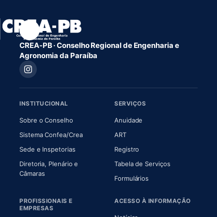
CREA-PB · Conselho Regional de Engenharia e
Agronomia da Paraíba
INSTITUCIONAL
SERVIÇOS
(abre em nova aba)
(abre em nova aba)
Sobre o Conselho
Anuidade
(abre em nova aba)
(abre em nova aba)
Sistema Confea/Crea
ART
Sede e Inspetorias
Registro
Diretoria, Plenário e
Tabela de Serviços
(abre em nova aba)
Câmaras
Formulários
PROFISSIONAIS E
ACESSO À INFORMAÇÃO
EMPRESAS