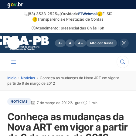
g
o
v
.br
i
(83) 3533-2525
Ouvidoria
Webmail
E-SIC
i
Transparência e Prestação de Contas
Atendimento: presencial das 8h às 16h
A-
A
A+
Alto contraste
Início
›
Notícias
›
Conheça as mudanças da Nova ART em vigor a
partir de 9 de março de 2012
NOTÍCIAS
7 de março de 2012
grazi
1 min
Conheça as mudanças da
Nova ART em vigor a partir