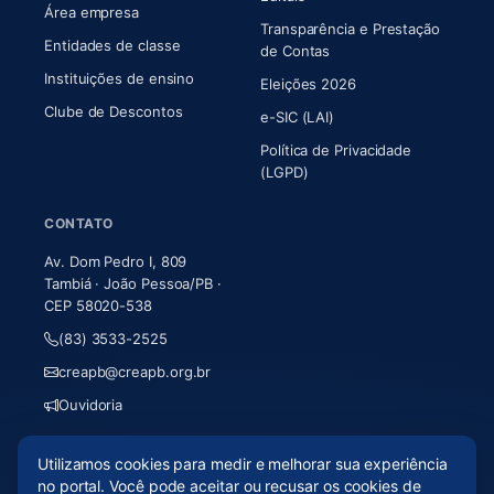
Área empresa
Transparência e Prestação
Entidades de classe
(abre em nova aba)
de Contas
Instituições de ensino
Eleições 2026
Clube de Descontos
e-SIC (LAI)
Política de Privacidade
(LGPD)
CONTATO
Av. Dom Pedro I, 809
Tambiá · João Pessoa/PB ·
CEP 58020-538
(83) 3533-2525
creapb@creapb.org.br
Ouvidoria
Utilizamos cookies para medir e melhorar sua experiência
© 2026 CREA-PB · Todos os direitos reservados
no portal. Você pode aceitar ou recusar os cookies de