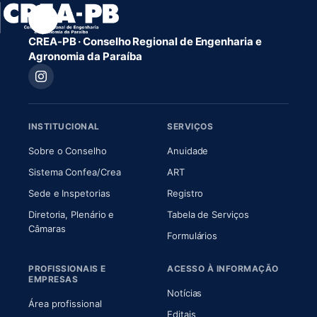
CREA-PB · Conselho Regional de Engenharia e
Agronomia da Paraíba
INSTITUCIONAL
SERVIÇOS
(abre em nova aba)
(abre em nova aba)
Sobre o Conselho
Anuidade
(abre em nova aba)
(abre em nova aba)
Sistema Confea/Crea
ART
Sede e Inspetorias
Registro
Diretoria, Plenário e
Tabela de Serviços
(abre em nova aba)
Câmaras
Formulários
PROFISSIONAIS E
ACESSO À INFORMAÇÃO
EMPRESAS
Notícias
Área profissional
Editais