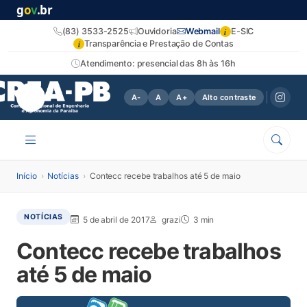
g
o
v
.br
i
(83) 3533-2525
Ouvidoria
Webmail
E-SIC
i
Transparência e Prestação de Contas
Atendimento: presencial das 8h às 16h
A-
A
A+
Alto contraste
Início
›
Notícias
›
Contecc recebe trabalhos até 5 de maio
NOTÍCIAS
5 de abril de 2017
grazi
3 min
Contecc recebe trabalhos
até 5 de maio