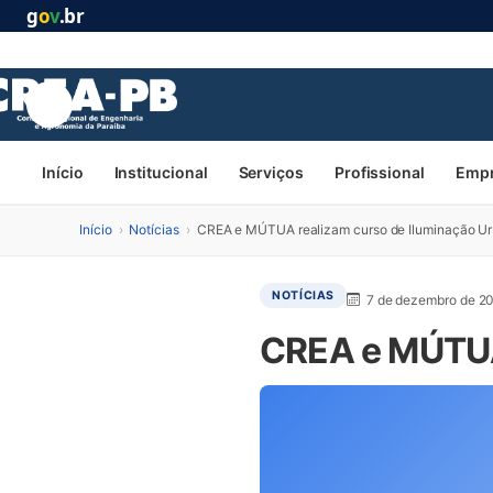
g
o
v
.br
Início
Institucional
Serviços
Profissional
Emp
Início
›
Notícias
›
CREA e MÚTUA realizam curso de Iluminação U
NOTÍCIAS
7 de dezembro de 2
CREA e MÚTUA