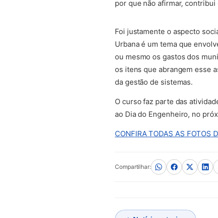
por que não afirmar, contribui
(abre em nova aba)
Foi justamente o aspecto soci
Urbana é um tema que envolve 
ou mesmo os gastos dos munic
os itens que abrangem esse as
da gestão de sistemas.
O curso faz parte das ativid
ao Dia do Engenheiro, no pró
CONFIRA TODAS AS FOTOS 
Compartilhar: