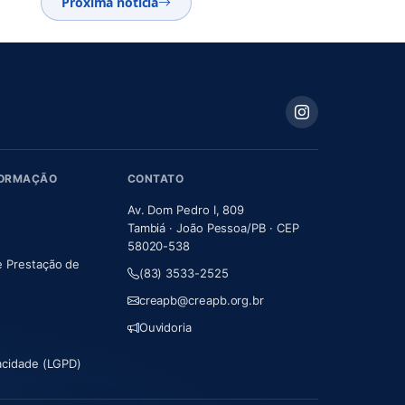
Próxima notícia
FORMAÇÃO
CONTATO
Av. Dom Pedro I, 809
Tambiá · João Pessoa/PB · CEP
58020-538
e Prestação de
(83) 3533-2525
m nova aba)
creapb@creapb.org.br
Ouvidoria
vacidade (LGPD)