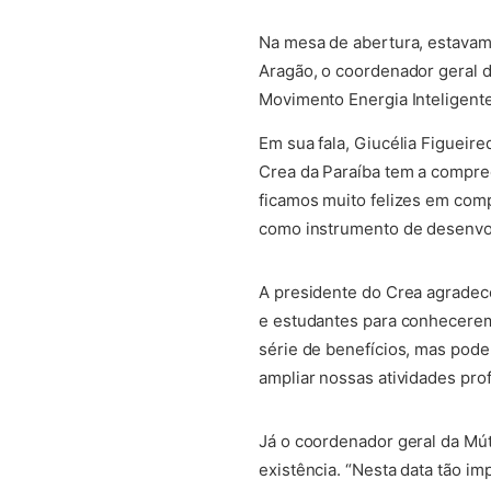
(abre em nova aba)
Na mesa de abertura, estavam 
Aragão, o coordenador geral 
Movimento Energia Inteligente,
Em sua fala, Giucélia Figueir
Crea da Paraíba tem a compree
ficamos muito felizes em com
como instrumento de desenvol
(abre em nova aba)
A presidente do Crea agradece
e estudantes para conhecerem
série de benefícios, mas pod
ampliar nossas atividades prof
(abre em nova aba)
Já o coordenador geral da Mú
existência. “Nesta data tão im