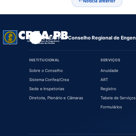
Notícia anterior
CREA-PB · Conselho Regional de Engenh
INSTITUCIONAL
SERVIÇOS
(abre em nova aba)
(abre em
Sobre o Conselho
Anuidade
(abre em nova aba)
(abre em nova 
Sistema Confea/Crea
ART
Sede e Inspetorias
Registro
(abre em nova aba)
Diretoria, Plenário e Câmaras
Tabela de Serviços
Formulários