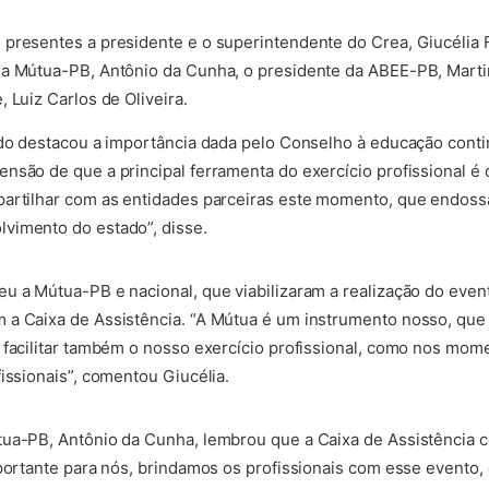
presentes a presidente e o superintendente do Crea, Giucélia 
da Mútua-PB, Antônio da Cunha, o presidente da ABEE-PB, Marti
 Luiz Carlos de Oliveira.
edo destacou a importância dada pelo Conselho à educação conti
nsão de que a principal ferramenta do exercício profissional é 
partilhar com as entidades parceiras este momento, que endoss
vimento do estado”, disse.
u a Mútua-PB e nacional, que viabilizaram a realização do event
 a Caixa de Assistência. “A Mútua é um instrumento nosso, que
e facilitar também o nosso exercício profissional, como nos m
issionais”, comentou Giucélia.
tua-PB, Antônio da Cunha, lembrou que a Caixa de Assistência 
portante para nós, brindamos os profissionais com esse evento, 