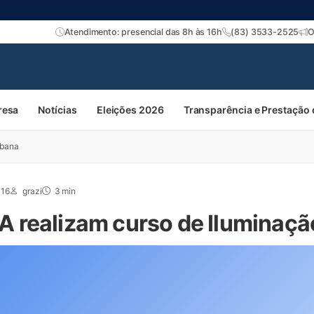
Atendimento: presencial das 8h às 16h
(83) 3533-2525
O
resa
Notícias
Eleições 2026
Transparência e Prestação
rbana
016
grazi
3 min
 realizam curso de Iluminaçã