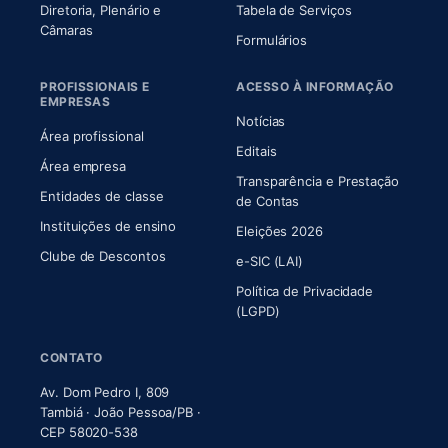
Diretoria, Plenário e
Tabela de Serviços
(abre em nova aba)
Câmaras
Formulários
PROFISSIONAIS E
ACESSO À INFORMAÇÃO
EMPRESAS
Notícias
Área profissional
Editais
Área empresa
Transparência e Prestação
Entidades de classe
(abre em nova aba)
de Contas
Instituições de ensino
Eleições 2026
Clube de Descontos
e-SIC (LAI)
Política de Privacidade
(LGPD)
CONTATO
Av. Dom Pedro I, 809
Tambiá · João Pessoa/PB ·
CEP 58020-538