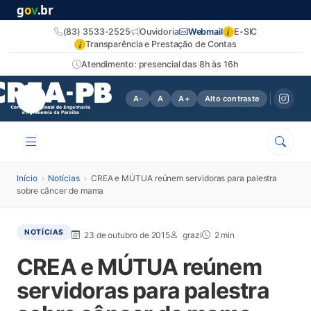
g
o
v
.br
i
(83) 3533-2525
Ouvidoria
Webmail
E-SIC
i
Transparência e Prestação de Contas
Atendimento: presencial das 8h às 16h
A-
A
A+
Alto contraste
Início
›
Notícias
›
CREA e MÚTUA reúnem servidoras para palestra
sobre câncer de mama
NOTÍCIAS
23 de outubro de 2015
grazi
2 min
CREA e MÚTUA reúnem
servidoras para palestra