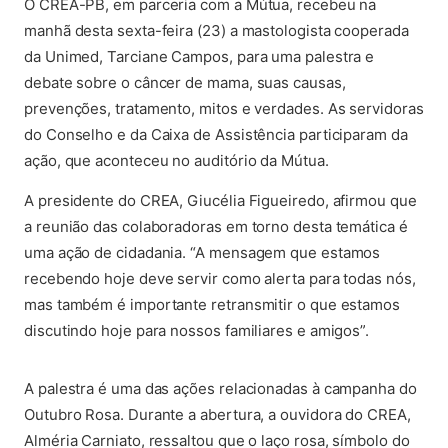
O CREA-PB, em parceria com a Mútua, recebeu na
manhã desta sexta-feira (23) a mastologista cooperada
da Unimed, Tarciane Campos, para uma palestra e
debate sobre o câncer de mama, suas causas,
prevenções, tratamento, mitos e verdades. As servidoras
do Conselho e da Caixa de Assistência participaram da
ação, que aconteceu no auditório da Mútua.
A presidente do CREA, Giucélia Figueiredo, afirmou que
a reunião das colaboradoras em torno desta temática é
uma ação de cidadania. “A mensagem que estamos
recebendo hoje deve servir como alerta para todas nós,
mas também é importante retransmitir o que estamos
discutindo hoje para nossos familiares e amigos”.
(abre em nova aba)
A palestra é uma das ações relacionadas à campanha do
Outubro Rosa. Durante a abertura, a ouvidora do CREA,
Alméria Carniato, ressaltou que o laço rosa, símbolo do