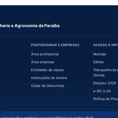
aria e Agronomia da Paraíba
PROFISSIONAIS E EMPRESAS
ACESSO À IN
 nova aba)
Área profissional
Notícias
aba)
Área empresa
Editais
Entidades de classe
Transparência 
(abre e
Contas
Instituições de ensino
Eleições 2026
Clube de Descontos
e-SIC (LAI)
Política de Pri
s para medir e melhorar sua experiência no portal. Você