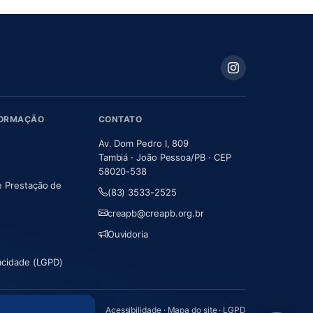
FORMAÇÃO
CONTATO
Av. Dom Pedro I, 809
Tambiá · João Pessoa/PB · CEP
58020-538
e Prestação de
(83) 3533-2525
m nova aba)
creapb@creapb.org.br
Ouvidoria
vacidade (LGPD)
Acessibilidade
·
Mapa do site
·
LGPD