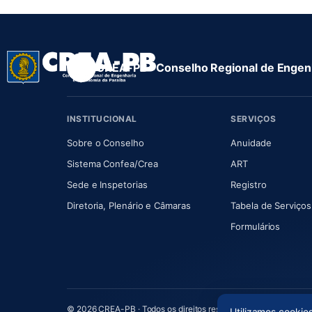
CREA-PB · Conselho Regional de Engenh
INSTITUCIONAL
SERVIÇOS
(abre em nova aba)
(abre em
Sobre o Conselho
Anuidade
(abre em nova aba)
(abre em nova 
Sistema Confea/Crea
ART
Sede e Inspetorias
Registro
(abre em nova aba)
Diretoria, Plenário e Câmaras
Tabela de Serviços
Formulários
© 2026 CREA-PB · Todos os direitos reservados
Utilizamos cookie