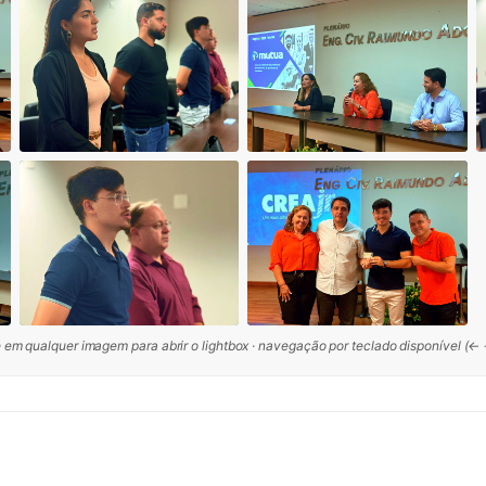
 em qualquer imagem para abrir o lightbox · navegação por teclado disponível (←