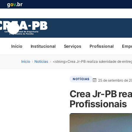
g
o
v
.br
Início
Institucional
Serviços
Profissional
Emp
Início
›
Notícias
›
<strong>Crea Jr-PB realiza solenidade de entreg
NOTÍCIAS
25 de setembro de 
Crea Jr-PB rea
Profissionais