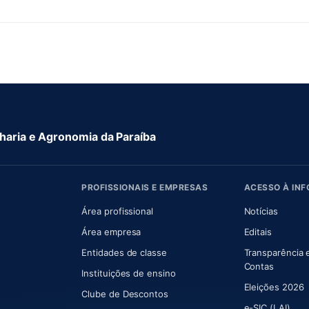
aria e Agronomia da Paraíba
PROFISSIONAIS E EMPRESAS
ACESSO À IN
 nova aba)
Área profissional
Notícias
aba)
Área empresa
Editais
Entidades de classe
Transparência 
(abre e
Contas
Instituições de ensino
Eleições 2026
Clube de Descontos
e-SIC (LAI)