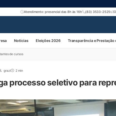
Atendimento: presencial das 8h às 16h
(83) 3533-2525
O
resa
Notícias
Eleições 2026
Transparência e Prestação
tantes de cursos
grazi
2 min
oga processo seletivo para rep