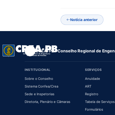
Notícia anterior
CREA-PB · Conselho Regional de Engenh
INSTITUCIONAL
SERVIÇOS
(abre em nova aba)
(abre em
Sobre o Conselho
Anuidade
(abre em nova aba)
(abre em nova 
Sistema Confea/Crea
ART
Sede e Inspetorias
Registro
(abre em nova aba)
Diretoria, Plenário e Câmaras
Tabela de Serviços
Formulários