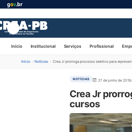
g
o
v
.br
Início
Institucional
Serviços
Profissional
Emp
Início
›
Notícias
›
Crea Jr prorroga processo seletivo para represen
NOTÍCIAS
27 de junho de 2019
Crea Jr prorr
cursos