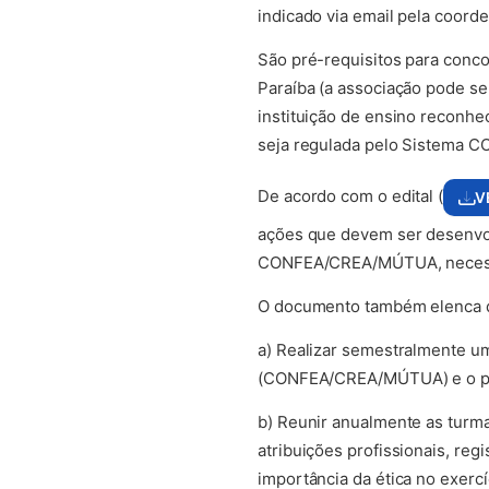
indicado via email pela coord
São pré-requisitos para conco
Paraíba (a associação pode se
instituição de ensino reconh
seja regulada pelo Sistema C
De acordo com o edital (
V
ações que devem ser desenvol
CONFEA/CREA/MÚTUA, necessá
O documento também elenca qu
a) Realizar semestralmente u
(CONFEA/CREA/MÚTUA) e o pro
b) Reunir anualmente as turma
atribuições profissionais, re
importância da ética no exercíc