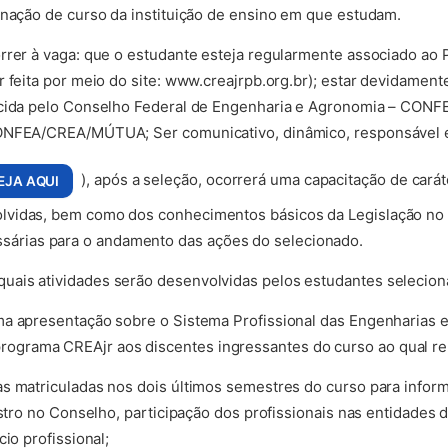
enação de curso da instituição de ensino em que estudam.
rrer à vaga: que o estudante esteja regularmente associado ao
r feita por meio do site: www.creajrpb.org.br); estar devidamen
ecida pelo Conselho Federal de Engenharia e Agronomia – CONFE
ONFEA/CREA/MÚTUA; Ser comunicativo, dinâmico, responsável e
), após a seleção, ocorrerá uma capacitação de cará
EJA AQUI
vidas, bem como dos conhecimentos básicos da Legislação no 
rias para o andamento das ações do selecionado.
ais atividades serão desenvolvidas pelos estudantes selecion
ma apresentação sobre o Sistema Profissional das Engenharias 
grama CREAjr aos discentes ingressantes do curso ao qual re
s matriculadas nos dois últimos semestres do curso para inform
gistro no Conselho, participação dos profissionais nas entidades
io profissional;