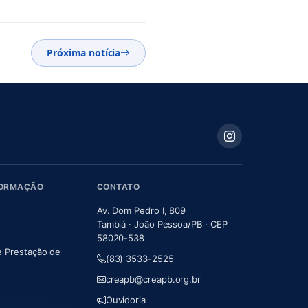
Próxima notícia
FORMAÇÃO
CONTATO
Av. Dom Pedro I, 809
Tambiá · João Pessoa/PB · CEP
58020-538
e Prestação de
(83) 3533-2525
m nova aba)
creapb@creapb.org.br
Ouvidoria