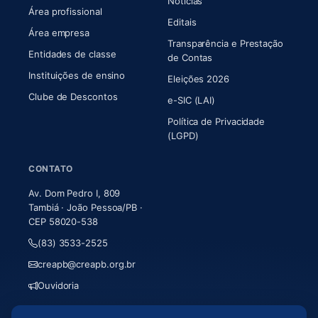
Notícias
Área profissional
Editais
Área empresa
Transparência e Prestação
Entidades de classe
(abre em nova aba)
de Contas
Instituições de ensino
Eleições 2026
Clube de Descontos
e-SIC (LAI)
Política de Privacidade
(LGPD)
CONTATO
Av. Dom Pedro I, 809
Tambiá · João Pessoa/PB ·
CEP 58020-538
(83) 3533-2525
creapb@creapb.org.br
Ouvidoria