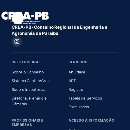
CREA-PB · Conselho Regional de Engenharia e
Agronomia da Paraíba
INSTITUCIONAL
SERVIÇOS
(abre em nova aba)
(abre em nova aba)
Sobre o Conselho
Anuidade
(abre em nova aba)
(abre em nova aba)
Sistema Confea/Crea
ART
Sede e Inspetorias
Registro
Diretoria, Plenário e
Tabela de Serviços
(abre em nova aba)
Câmaras
Formulários
PROFISSIONAIS E
ACESSO À INFORMAÇÃO
EMPRESAS