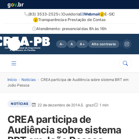
g
o
v
.br
i
(83) 3533-2525
Ouvidoria
Webmail
E-SIC
i
Transparência e Prestação de Contas
Atendimento: presencial das 8h às 16h
A-
A
A+
Alto contraste
Início
›
Notícias
›
CREA participa de Audiência sobre sistema BRT em
João Pessoa
NOTÍCIAS
22 de dezembro de 2014
grazi
1 min
CREA participa de
Audiência sobre sistema