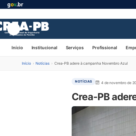
g
o
v
.br
Início
Institucional
Serviços
Profissional
Emp
Início
›
Notícias
›
Crea-PB adere à campanha Novembro Azul
NOTÍCIAS
4 de novembro de 2
Crea-PB ader