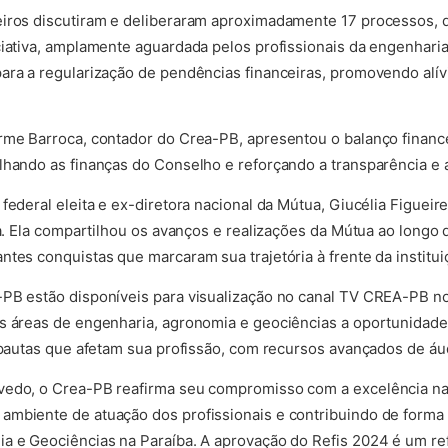
eiros discutiram e deliberaram aproximadamente 17 processos,
ciativa, amplamente aguardada pelos profissionais da engenhari
ara a regularização de pendências financeiras, promovendo alívio
rme Barroca, contador do Crea-PB, apresentou o balanço financei
lhando as finanças do Conselho e reforçando a transparência e 
federal eleita e ex-diretora nacional da Mútua, Giucélia Figuei
ia. Ela compartilhou os avanços e realizações da Mútua ao longo 
tes conquistas que marcaram sua trajetória à frente da institui
-PB estão disponíveis para visualização no canal TV CREA-PB n
as áreas de engenharia, agronomia e geociências a oportunida
e pautas que afetam sua profissão, com recursos avançados de áu
vedo, o Crea-PB reafirma seu compromisso com a excelência na 
mbiente de atuação dos profissionais e contribuindo de forma 
ia e Geociências na Paraíba. A aprovação do Refis 2024 é um r