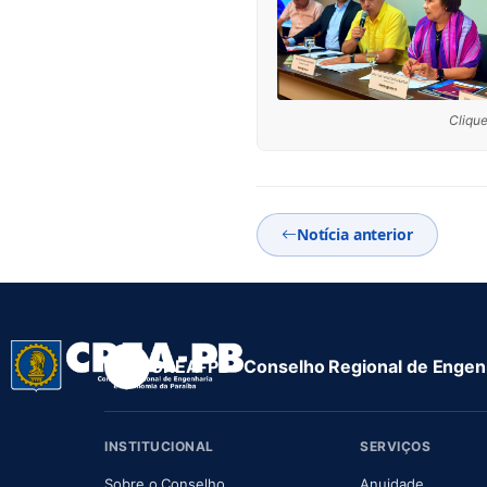
Clique
Notícia anterior
CREA-PB · Conselho Regional de Engenh
INSTITUCIONAL
SERVIÇOS
(abre em nova aba)
(abre em
Sobre o Conselho
Anuidade