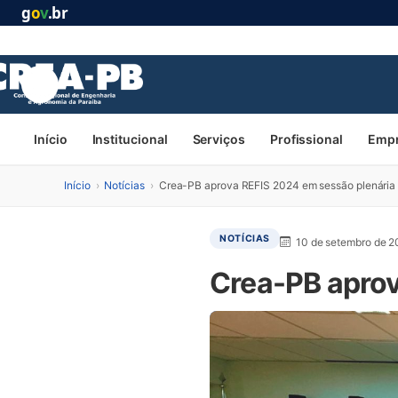
g
o
v
.br
Início
Institucional
Serviços
Profissional
Emp
Início
›
Notícias
›
Crea-PB aprova REFIS 2024 em sessão plenária 
NOTÍCIAS
10 de setembro de 
Crea-PB aprov