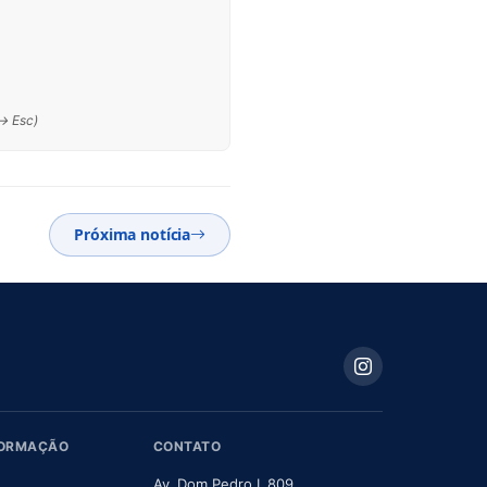
 → Esc)
Próxima notícia
FORMAÇÃO
CONTATO
Av. Dom Pedro I, 809