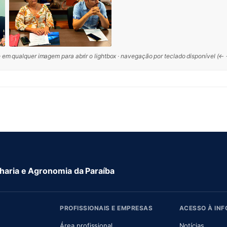
 em qualquer imagem para abrir o lightbox · navegação por teclado disponível (←
aria e Agronomia da Paraíba
PROFISSIONAIS E EMPRESAS
ACESSO À IN
 nova aba)
Área profissional
Notícias