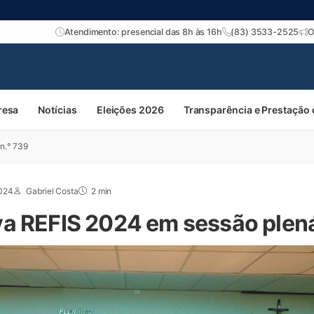
Atendimento: presencial das 8h às 16h
(83) 3533-2525
O
resa
Notícias
Eleições 2026
Transparência e Prestação
n.° 739
2024
Gabriel Costa
2 min
a REFIS 2024 em sessão plená