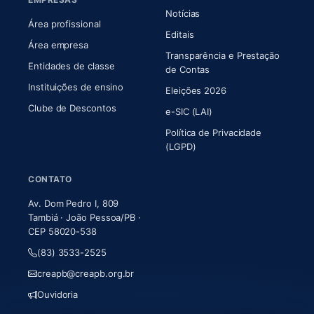
Notícias
Área profissional
Editais
Área empresa
Transparência e Prestação
Entidades de classe
(abre em nova aba)
de Contas
Instituições de ensino
Eleições 2026
Clube de Descontos
e-SIC (LAI)
Política de Privacidade
(LGPD)
CONTATO
Av. Dom Pedro I, 809
Tambiá · João Pessoa/PB ·
CEP 58020-538
(83) 3533-2525
creapb@creapb.org.br
Ouvidoria