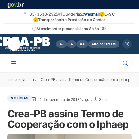
g
o
v
.br
i
(83) 3533-2525
Ouvidoria
Webmail
E-SIC
i
Transparência e Prestação de Contas
Atendimento: presencial das 8h às 16h
A-
A
A+
Alto contraste
Início
›
Notícias
›
Crea-PB assina Termo de Cooperação com o Iphaep
NOTÍCIAS
21 de novembro de 2018
grazi
3 min
Crea-PB assina Termo de
Cooperação com o Iphaep