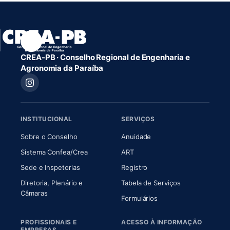
CREA-PB · Conselho Regional de Engenharia e
Agronomia da Paraíba
INSTITUCIONAL
SERVIÇOS
(abre em nova aba)
(abre em nova aba)
Sobre o Conselho
Anuidade
(abre em nova aba)
(abre em nova aba)
Sistema Confea/Crea
ART
Sede e Inspetorias
Registro
Diretoria, Plenário e
Tabela de Serviços
(abre em nova aba)
Câmaras
Formulários
PROFISSIONAIS E
ACESSO À INFORMAÇÃO
EMPRESAS