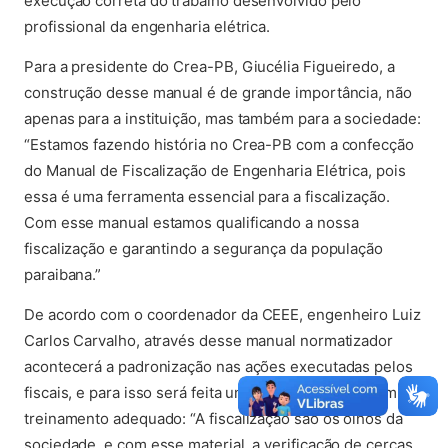
execução correta do trabalho desenvolvido pelo
profissional da engenharia elétrica.
Para a presidente do Crea-PB, Giucélia Figueiredo, a
construção desse manual é de grande importância, não
apenas para a instituição, mas também para a sociedade:
“Estamos fazendo história no Crea-PB com a confecção
do Manual de Fiscalização de Engenharia Elétrica, pois
essa é uma ferramenta essencial para a fiscalização.
Com esse manual estamos qualificando a nossa
fiscalização e garantindo a segurança da população
paraibana.”
De acordo com o coordenador da CEEE, engenheiro Luiz
Carlos Carvalho, através desse manual normatizador
acontecerá a padronização nas ações executadas pelos
fiscais, e para isso será feita uma apresentação, e um
treinamento adequado: “A fiscalização são os olhos da
sociedade, e com esse material, a verificação de cercas