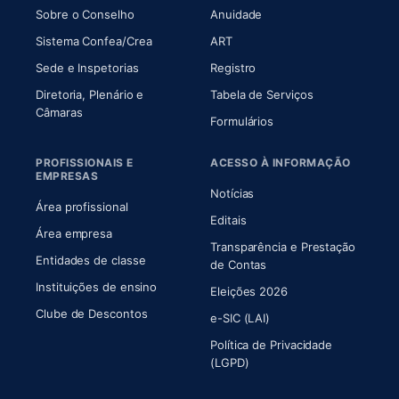
(abre em nova aba)
(abre em nova aba)
Sobre o Conselho
Anuidade
(abre em nova aba)
(abre em nova aba)
Sistema Confea/Crea
ART
Sede e Inspetorias
Registro
Diretoria, Plenário e
Tabela de Serviços
(abre em nova aba)
Câmaras
Formulários
PROFISSIONAIS E
ACESSO À INFORMAÇÃO
EMPRESAS
Notícias
Área profissional
Editais
Área empresa
Transparência e Prestação
Entidades de classe
(abre em nova aba)
de Contas
Instituições de ensino
Eleições 2026
Clube de Descontos
e-SIC (LAI)
Política de Privacidade
(LGPD)