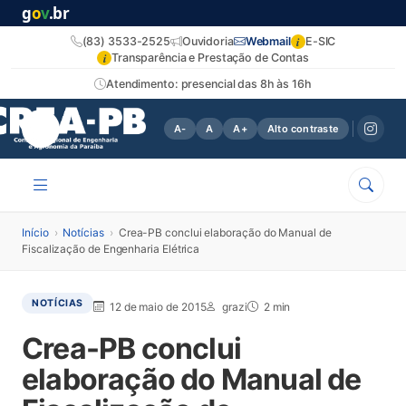
g
o
v
.br
i
(83) 3533-2525
Ouvidoria
Webmail
E-SIC
i
Transparência e Prestação de Contas
Atendimento: presencial das 8h às 16h
A-
A
A+
Alto contraste
Início
›
Notícias
›
Crea-PB conclui elaboração do Manual de
Fiscalização de Engenharia Elétrica
NOTÍCIAS
12 de maio de 2015
grazi
2 min
Crea-PB conclui
elaboração do Manual de