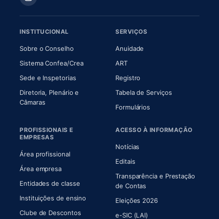
INSTITUCIONAL
SERVIÇOS
(abre em nova aba)
(abre em nova aba)
Sobre o Conselho
Anuidade
(abre em nova aba)
(abre em nova aba)
Sistema Confea/Crea
ART
Sede e Inspetorias
Registro
Diretoria, Plenário e
Tabela de Serviços
(abre em nova aba)
Câmaras
Formulários
PROFISSIONAIS E
ACESSO À INFORMAÇÃO
EMPRESAS
Notícias
Área profissional
Editais
Área empresa
Transparência e Prestação
Entidades de classe
(abre em nova aba)
de Contas
Instituições de ensino
Eleições 2026
Clube de Descontos
e-SIC (LAI)