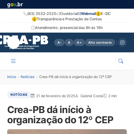
g
o
v
.br
i
(83) 3533-2525
Ouvidoria
Webmail
E-SIC
i
Transparência e Prestação de Contas
Atendimento: presencial das 8h às 16h
A-
A
A+
Alto contraste
Início
›
Notícias
›
Crea-PB dá início à organização do 12º CEP
NOTÍCIAS
21 de fevereiro de 2025
Gabriel Costa
2 min
Crea-PB dá início à
organização do 12º CEP