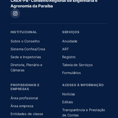
CREA-PB · Conselho Regional de Engenharia e
Agronomia da Paraíba
INSTITUCIONAL
SERVIÇOS
(abre em nova aba)
(abre em nova aba)
Sobre o Conselho
Anuidade
(abre em nova aba)
(abre em nova aba)
Sistema Confea/Crea
ART
Sede e Inspetorias
Registro
Diretoria, Plenário e
Tabela de Serviços
(abre em nova aba)
Câmaras
Formulários
PROFISSIONAIS E
ACESSO À INFORMAÇÃO
EMPRESAS
Notícias
Área profissional
Editais
Área empresa
Transparência e Prestação
Entidades de classe
(abre em nova aba)
de Contas