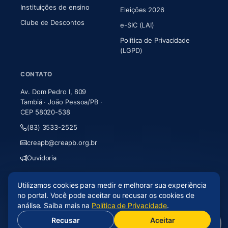
Instituições de ensino
Eleições 2026
Clube de Descontos
e-SIC (LAI)
Política de Privacidade
(LGPD)
CONTATO
Av. Dom Pedro I, 809
Tambiá · João Pessoa/PB ·
CEP 58020-538
(83) 3533-2525
creapb@creapb.org.br
Ouvidoria
Utilizamos cookies para medir e melhorar sua experiência
© 2026 CREA-PB · Todos os direitos reservados
no portal. Você pode aceitar ou recusar os cookies de
Acessibilidade
·
Mapa do site
·
LGPD
análise. Saiba mais na
Política de Privacidade
.
Recusar
Aceitar
(abre em nova aba)
Desenvolvido por
Axium Analytics