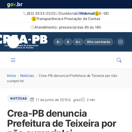
g
o
v
.br
i
(83) 3533-2525
Ouvidoria
Webmail
E-SIC
i
Transparência e Prestação de Contas
Atendimento: presencial das 8h às 16h
A-
A
A+
Alto contraste
Início
›
Notícias
›
Crea-PB denuncia Prefeitura de Teixeira por não
cumprir lei
NOTÍCIAS
11 de junho de 2015
grazi
2 min
Crea-PB denuncia
Prefeitura de Teixeira por