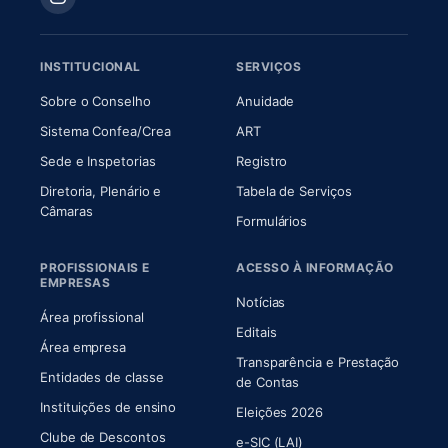
INSTITUCIONAL
SERVIÇOS
(abre em nova aba)
(abre em nova aba)
Sobre o Conselho
Anuidade
(abre em nova aba)
(abre em nova aba)
Sistema Confea/Crea
ART
Sede e Inspetorias
Registro
Diretoria, Plenário e
Tabela de Serviços
(abre em nova aba)
Câmaras
Formulários
PROFISSIONAIS E
ACESSO À INFORMAÇÃO
EMPRESAS
Notícias
Área profissional
Editais
Área empresa
Transparência e Prestação
Entidades de classe
(abre em nova aba)
de Contas
Instituições de ensino
Eleições 2026
Clube de Descontos
e-SIC (LAI)