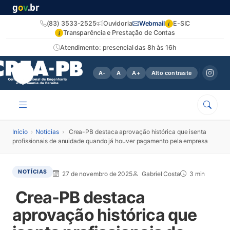
g
o
v
.br
i
(83) 3533-2525
Ouvidoria
Webmail
E-SIC
i
Transparência e Prestação de Contas
Atendimento: presencial das 8h às 16h
A-
A
A+
Alto contraste
Início
›
Notícias
›
Crea-PB destaca aprovação histórica que isenta
profissionais de anuidade quando já houver pagamento pela empresa
NOTÍCIAS
27 de novembro de 2025
Gabriel Costa
3 min
Crea-PB destaca
aprovação histórica que