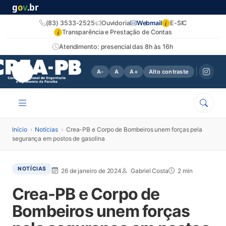
g
o
v
.br
i
(83) 3533-2525
Ouvidoria
Webmail
E-SIC
i
Transparência e Prestação de Contas
Atendimento: presencial das 8h às 16h
A-
A
A+
Alto contraste
Início
›
Notícias
›
Crea-PB e Corpo de Bombeiros unem forças pela
segurança em postos de gasolina
NOTÍCIAS
26 de janeiro de 2024
Gabriel Costa
2 min
Crea-PB e Corpo de
Bombeiros unem forças