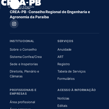
CREA-PB · Conselho Regional de Engenharia e
Agronomia da Paraíba
INSTITUCIONAL
SERVIÇOS
(abre em nova aba)
(abre em nova aba)
Sobre o Conselho
Anuidade
(abre em nova aba)
(abre em nova aba)
Sistema Confea/Crea
ART
Sede e Inspetorias
Registro
Diretoria, Plenário e
Tabela de Serviços
(abre em nova aba)
Câmaras
Formulários
PROFISSIONAIS E
ACESSO À INFORMAÇÃO
EMPRESAS
Notícias
Área profissional
Editais