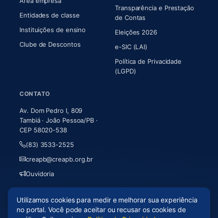
Área empresa
Transparência e Prestação
Entidades de classe
(abre em nova aba)
de Contas
Instituições de ensino
Eleições 2026
Clube de Descontos
e-SIC (LAI)
Política de Privacidade
(LGPD)
CONTATO
Av. Dom Pedro I, 809
Tambiá · João Pessoa/PB ·
CEP 58020-538
(83) 3533-2525
creapb@creapb.org.br
Ouvidoria
Utilizamos cookies para medir e melhorar sua experiência
© 2026 CREA-PB · Todos os direitos reservados
no portal. Você pode aceitar ou recusar os cookies de
Acessibilidade
·
Mapa do site
·
LGPD