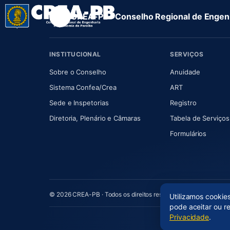
CREA-PB · Conselho Regional de Engenh
INSTITUCIONAL
SERVIÇOS
(abre em nova aba)
(abre em
Sobre o Conselho
Anuidade
(abre em nova aba)
(abre em nova 
Sistema Confea/Crea
ART
Sede e Inspetorias
Registro
(abre em nova aba)
Diretoria, Plenário e Câmaras
Tabela de Serviços
Formulários
© 2026 CREA-PB · Todos os direitos reservados
Utilizamos cookie
pode aceitar ou r
Privacidade
.