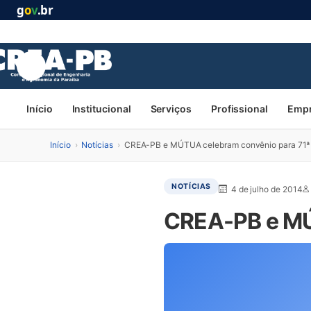
g
o
v
.br
Início
Institucional
Serviços
Profissional
Emp
Início
›
Notícias
›
CREA-PB e MÚTUA celebram convênio para 71
NOTÍCIAS
4 de julho de 2014
CREA-PB e MÚ