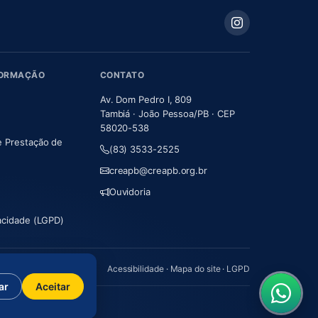
FORMAÇÃO
CONTATO
Av. Dom Pedro I, 809
Tambiá · João Pessoa/PB · CEP
58020-538
e Prestação de
(83) 3533-2525
m nova aba)
creapb@creapb.org.br
Ouvidoria
vacidade (LGPD)
Acessibilidade
·
Mapa do site
·
LGPD
ar
Aceitar