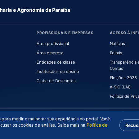
aria e Agronomia da Paraíba
PROFISSIONAIS E EMPRESAS
ACESSO À IN
 nova aba)
Área profissional
Notícias
aba)
Área empresa
Editais
Entidades de classe
Transparência 
(abre e
Contas
Instituições de ensino
Eleições 2026
Clube de Descontos
e-SIC (LAI)
Política de Pri
s para medir e melhorar sua experiência no portal. Você
ecusar os cookies de análise. Saiba mais na
Política de
Recus
(abre em nova aba)
Desenvolvido por
Axium Analytics