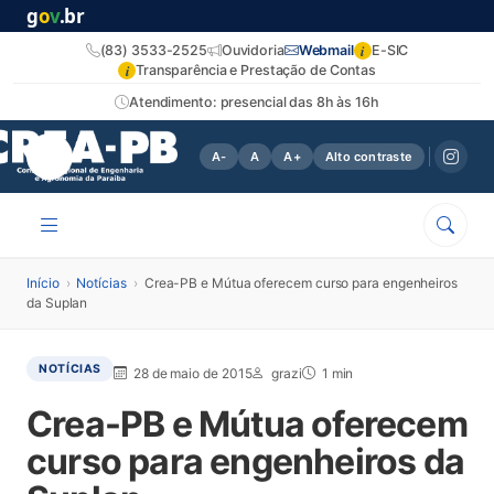
g
o
v
.br
i
(83) 3533-2525
Ouvidoria
Webmail
E-SIC
i
Transparência e Prestação de Contas
Atendimento: presencial das 8h às 16h
A-
A
A+
Alto contraste
Início
›
Notícias
›
Crea-PB e Mútua oferecem curso para engenheiros
da Suplan
NOTÍCIAS
28 de maio de 2015
grazi
1 min
Crea-PB e Mútua oferecem
curso para engenheiros da