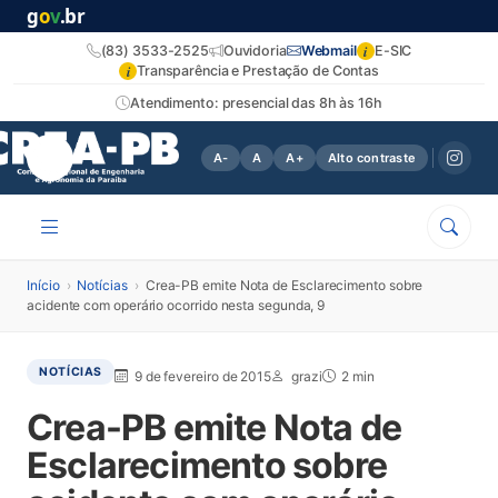
g
o
v
.br
i
(83) 3533-2525
Ouvidoria
Webmail
E-SIC
i
Transparência e Prestação de Contas
Atendimento: presencial das 8h às 16h
A-
A
A+
Alto contraste
Início
›
Notícias
›
Crea-PB emite Nota de Esclarecimento sobre
acidente com operário ocorrido nesta segunda, 9
NOTÍCIAS
9 de fevereiro de 2015
grazi
2 min
Crea-PB emite Nota de
Esclarecimento sobre