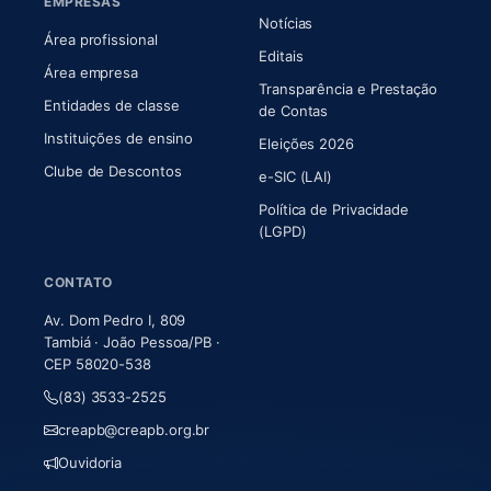
EMPRESAS
Notícias
Área profissional
Editais
Área empresa
Transparência e Prestação
Entidades de classe
(abre em nova aba)
de Contas
Instituições de ensino
Eleições 2026
Clube de Descontos
e-SIC (LAI)
Política de Privacidade
(LGPD)
CONTATO
Av. Dom Pedro I, 809
Tambiá · João Pessoa/PB ·
CEP 58020-538
(83) 3533-2525
creapb@creapb.org.br
Ouvidoria