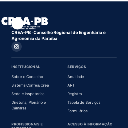
CREA-PB · Conselho Regional de Engenharia e
Agronomia da Paraíba
INSTITUCIONAL
SERVIÇOS
(abre em nova aba)
(abre em nova aba)
Sobre o Conselho
Anuidade
(abre em nova aba)
(abre em nova aba)
Sistema Confea/Crea
ART
Sede e Inspetorias
Registro
Diretoria, Plenário e
Tabela de Serviços
(abre em nova aba)
Câmaras
Formulários
PROFISSIONAIS E
ACESSO À INFORMAÇÃO