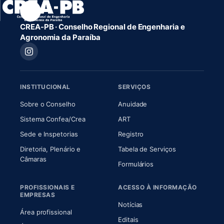
CREA-PB · Conselho Regional de Engenharia e
Agronomia da Paraíba
INSTITUCIONAL
SERVIÇOS
(abre em nova aba)
(abre em nova aba)
Sobre o Conselho
Anuidade
(abre em nova aba)
(abre em nova aba)
Sistema Confea/Crea
ART
Sede e Inspetorias
Registro
Diretoria, Plenário e
Tabela de Serviços
(abre em nova aba)
Câmaras
Formulários
PROFISSIONAIS E
ACESSO À INFORMAÇÃO
EMPRESAS
Notícias
Área profissional
Editais