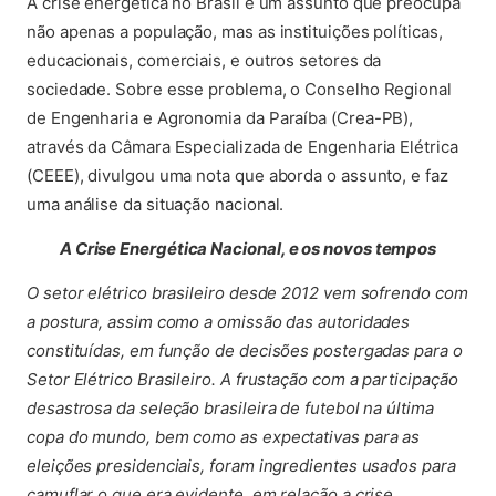
(abre em nova aba)
A crise energética no Brasil é um assunto que preocupa
não apenas a população, mas as instituições políticas,
educacionais, comerciais, e outros setores da
sociedade. Sobre esse problema, o Conselho Regional
de Engenharia e Agronomia da Paraíba (Crea-PB),
através da Câmara Especializada de Engenharia Elétrica
(CEEE), divulgou uma nota que aborda o assunto, e faz
uma análise da situação nacional.
A Crise Energética Nacional, e os novos tempos
O setor elétrico brasileiro desde 2012 vem sofrendo com
a postura, assim como a omissão das autoridades
constituídas, em função de decisões postergadas para o
Setor Elétrico Brasileiro. A frustação com a participação
desastrosa da seleção brasileira de futebol na última
copa do mundo, bem como as expectativas para as
eleições presidenciais, foram ingredientes usados para
camuflar o que era evidente, em relação a crise