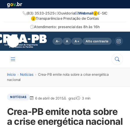
g
o
v
.br
i
(83) 3533-2525
Ouvidoria
Webmail
E-SIC
i
Transparência e Prestação de Contas
Atendimento: presencial das 8h às 16h
A-
A
A+
Alto contraste
Início
›
Notícias
›
Crea-PB emite nota sobre a crise energética
nacional
NOTÍCIAS
6 de abril de 2015
grazi
3 min
Crea-PB emite nota sobre
a crise energética nacional