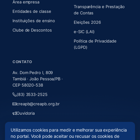
Área empresa
Transparência e Prestação
Entidades de classe
(abre em nova aba)
de Contas
Instituições de ensino
Eleições 2026
Clube de Descontos
e-SIC (LAI)
Política de Privacidade
(LGPD)
CONTATO
Av. Dom Pedro I, 809
Tambiá · João Pessoa/PB ·
CEP 58020-538
(83) 3533-2525
creapb@creapb.org.br
Ouvidoria
Utilizamos cookies para medir e melhorar sua experiência
© 2026 CREA-PB · Todos os direitos reservados
no portal. Você pode aceitar ou recusar os cookies de